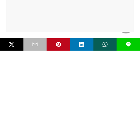
EDITORIAL
L
Mengenal Bahaya FIMI dan Pentingkah RUU
Antipropaganda Asing?
Negara modern jarang runtuh karena kudeta bersenjata. Ia lebih
sering melemah secara perlahan karena dikikis…
5 bulan ago