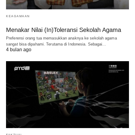
KEAGAMAAN
Menakar Nilai (In)Toleransi Sekolah Agama
Preferensi orang tua memasukkan anaknya ke sekolah agama
sangat bisa dipahami. Terutama di Indonesia. Sebagai…
4 bulan ago
FAKTUAL