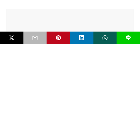
L
NARASI
Tidur Panjang di Era Media Sosial: Algoritma
dan Ilusi Kesadaran
“__Bahaya terbesar zaman modern adalah manusia tidak sadar
bahwa ia tidak sadar.” — Herman Broch__…
6 bulan ago