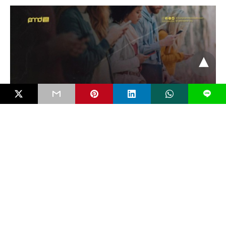
L
NARASI
Tidur Panjang di Era Media Sosial: Algoritma
dan Ilusi Kesadaran
“__Bahaya terbesar zaman modern adalah manusia tidak sadar
bahwa ia tidak sadar.” — Herman Broch__…
5 bulan ago