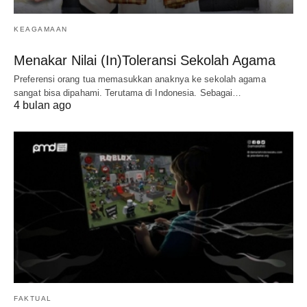
KEAGAMAAN
Menakar Nilai (In)Toleransi Sekolah Agama
Preferensi orang tua memasukkan anaknya ke sekolah agama
sangat bisa dipahami. Terutama di Indonesia. Sebagai…
4 bulan ago
FAKTUAL