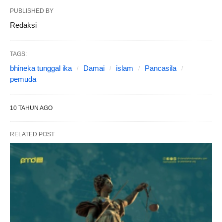
PUBLISHED BY
Redaksi
TAGS:
bhineka tunggal ika
Damai
islam
Pancasila
pemuda
10 TAHUN AGO
RELATED POST