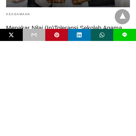
KEAGAMAAN
Menakar Nilai (In)Toleransi Sekolah Agama
L
Preferensi orang tua memasukkan anaknya ke sekolah agama
sangat bisa dipahami. Terutama di Indonesia. Sebagai…
4 bulan ago
FAKTUAL