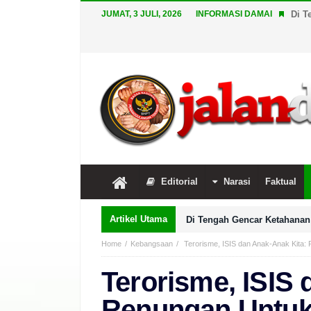
JUMAT, 3 JULI, 2026
INFORMASI DAMAI
Di T
Editorial
Narasi
Faktual
Artikel Utama
Di Tengah Gencar Ketahanan 
Home
Kebangsaan
Terorisme, ISIS dan Anak-Anak Kita:
Terorisme, ISIS 
Renungan Untuk