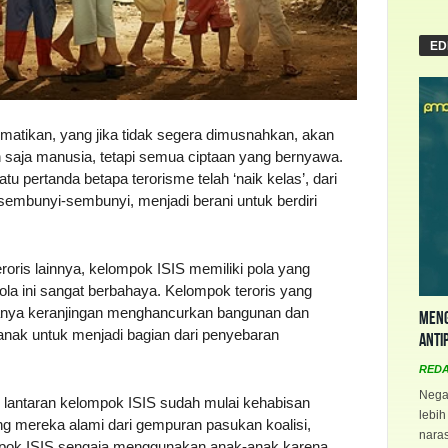
ED
ematikan, yang jika tidak segera dimusnahkan, akan
saja manusia, tetapi semua ciptaan yang bernyawa.
 pertanda betapa terorisme telah ‘naik kelas’, dari
embunyi-sembunyi, menjadi berani untuk berdiri
roris lainnya, kelompok ISIS memiliki pola yang
la ini sangat berbahaya. Kelompok teroris yang
hanya keranjingan menghancurkan bangunan dan
Meng
nak untuk menjadi bagian dari penyebaran
Anti
RED
Negar
n lantaran kelompok ISIS sudah mulai kehabisan
lebih
g mereka alami dari gempuran pasukan koalisi,
naras
ompok ISIS sengaja menggunakan anak-anak karena