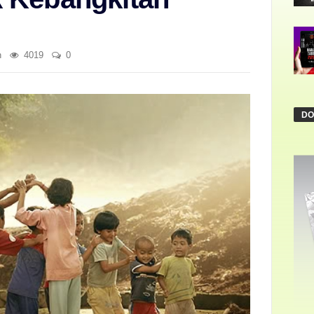
n
4019
0
DO