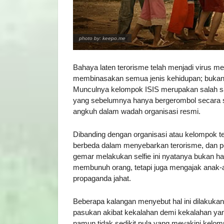
photo by: keepo.me
Bahaya laten terorisme telah menjadi virus m
membinasakan semua jenis kehidupan; bukan 
Munculnya kelompok ISIS merupakan salah satu
yang sebelumnya hanya bergerombol secara s
angkuh dalam wadah organisasi resmi.
Dibanding dengan organisasi atau kelompok te
berbeda dalam menyebarkan terorisme, dan po
gemar melakukan selfie ini nyatanya bukan 
membunuh orang, tetapi juga mengajak anak-a
propaganda jahat.
Beberapa kalangan menyebut hal ini dilakuka
pasukan akibat kekalahan demi kekalahan yan
namun tidak sedikit pula yang meyakini kel