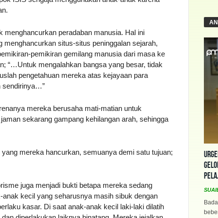
an.
AN
k menghancurkan peradaban manusia. Hal ini
 menghancurkan situs-situs peninggalan sejarah,
emikiran-pemikiran gemilang manusia dari masa ke
n; “…Untuk mengalahkan bangsa yang besar, tidak
puslah pengetahuan mereka atas kejayaan para
 sendirinya…”
arenanya mereka berusaha mati-matian untuk
 jaman sekarang gampang kehilangan arah, sehingga
uku yang mereka hancurkan, semuanya demi satu tujuan;
Urge
Gelo
Pela
rorisme juga menjadi bukti betapa mereka sedang
SUAI
-anak kecil yang seharusnya masih sibuk dengan
Bada
erlaku kasar. Di saat anak-anak kecil laki-laki dilatih
beber
dan diperlakukan laiknya binatang. Mereka jejalkan