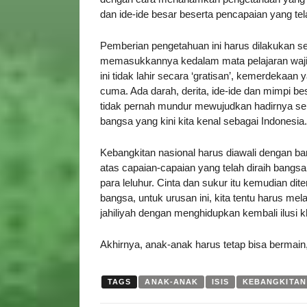
dan ide-ide besar beserta pencapaian yang tel
Pemberian pengetahuan ini harus dilakukan sec
memasukkannya kedalam mata pelajaran wajib
ini tidak lahir secara ‘gratisan’, kemerdekaan 
cuma. Ada darah, derita, ide-ide dan mimpi bes
tidak pernah mundur mewujudkan hadirnya s
bangsa yang kini kita kenal sebagai Indonesia.
Kebangkitan nasional harus diawali dengan b
atas capaian-capaian yang telah diraih bangsa
para leluhur. Cinta dan sukur itu kemudian d
bangsa, untuk urusan ini, kita tentu harus 
jahiliyah dengan menghidupkan kembali ilusi kh
Akhirnya, anak-anak harus tetap bisa berma
TAGS
ANAK-ANAK
ISIS
KEBANGKITAN