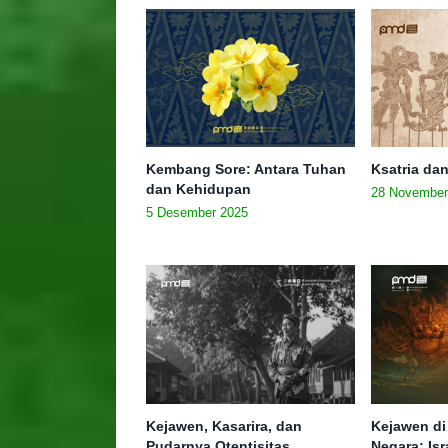
Kembang Sore: Antara Tuhan
Ksatria da
dan Kehidupan
28 November
5 Desember 2025
Kejawen, Kasarira, dan
Kejawen di
Pudarnya Otentisitas
Negara: Isr