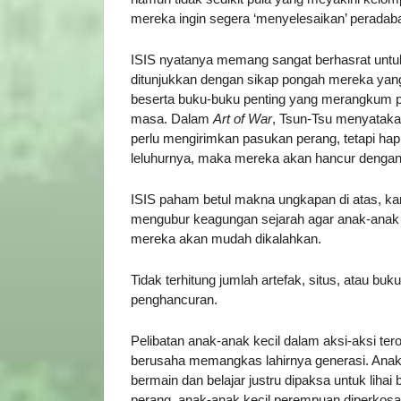
mereka ingin segera ‘menyelesaikan’ peradab
ISIS nyatanya memang sangat berhasrat untu
ditunjukkan dengan sikap pongah mereka yang
beserta buku-buku penting yang merangkum p
masa. Dalam
Art of War
, Tsun-Tsu menyataka
perlu mengirimkan pasukan perang, tetapi ha
leluhurnya, maka mereka akan hancur dengan
ISIS paham betul makna ungkapan di atas, k
mengubur keagungan sejarah agar anak-anak
mereka akan mudah dikalahkan.
Tidak terhitung jumlah artefak, situs, atau b
penghancuran.
Pelibatan anak-anak kecil dalam aksi-aksi te
berusaha memangkas lahirnya generasi. Anak
bermain dan belajar justru dipaksa untuk lihai b
perang, anak-anak kecil perempuan diperkosa 