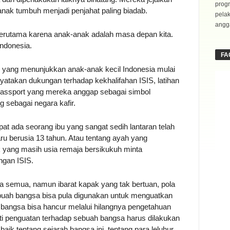
progr
ak tumbuh menjadi penjahat paling biadab.
pela
angga
 terutama karena anak-anak adalah masa depan kita.
Indonesia.
FA
 yang menunjukkan anak-anak kecil Indonesia mulai
atakan dukungan terhadap kekhalifahan ISIS, latihan
 passport yang mereka anggap sebagai simbol
 sebagai negara kafir.
at ada seorang ibu yang sangat sedih lantaran telah
ru berusia 13 tahun. Atau tentang ayah yang
k yang masih usia remaja bersikukuh minta
ngan ISIS.
ta semua, namun ibarat kapak yang tak bertuan, pola
uah bangsa bisa pula digunakan untuk menguatkan
h bangsa bisa hancur melalui hilangnya pengetahuan
arti penguatan terhadap sebuah bangsa harus dilakukan
k tentang sejarah bangsa ini, tentang para leluhur