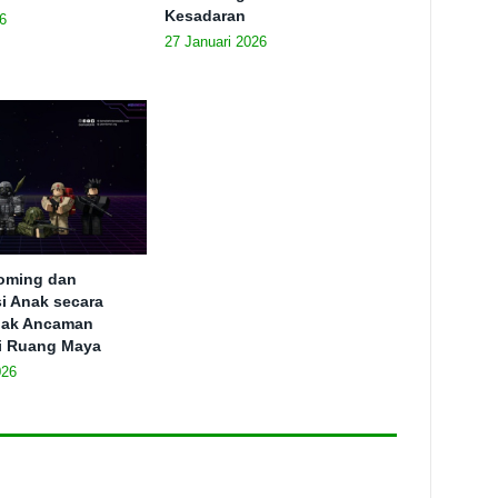
Kesadaran
6
27 Januari 2026
ooming dan
si Anak secara
ejak Ancaman
i Ruang Maya
026