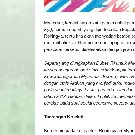
Myanmar, kendati salah satu peraih nobel per
Kyi)
, namun seperti yang dipertotonkan kepad
Rohingya, tentu kita akan menyadari betapa p
memprihatinkan. Namun serumit apapun persoa
persoalan tersebut diselesaikan dengan jalan d
Seperti yang diungkapkan Dubes RI untuk Mi
kewarganegaraan dari etnis ini tidak dapat 
Kewarganegaraan Myanmar (Burma), Etnis Rohi
dengan etnis Arakan yang menjadi suku mayo
pada saat terjadinya kasus pemerkosaan dan
tahun 2012. Bahkan dalam konflik itu melibat
berakar pada soal social economy, poverty dan
Tantangan Kolektif
Bercermin pada krisis etnis Rohingya di Myanm