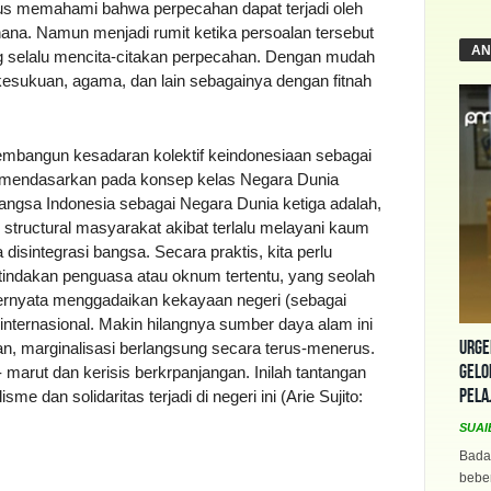
harus memahami bahwa perpecahan dapat terjadi oleh
ana. Namun menjadi rumit ketika persoalan tersebut
AN
g selalu mencita-citakan perpecahan. Dengan mudah
kesukuan, agama, dan lain sebagainya dengan fitnah
membangun kesadaran kolektif keindonesiaan sebagai
an mendasarkan pada konsep kelas Negara Dunia
angsa Indonesia sebagai Negara Dunia ketiga adalah,
structural masyarakat akibat terlalu melayani kaum
nya disintegrasi bangsa. Secara praktis, kita perlu
ndakan penguasa atau oknum tertentu, yang seolah
 ternyata menggadaikan kekayaan negeri (sebagai
internasional. Makin hilangnya sumber daya alam ini
Urge
an, marginalisasi berlangsung secara terus-menerus.
Gelo
marut dan kerisis berkrpanjangan. Inilah tantangan
Pela
me dan solidaritas terjadi di negeri ini (Arie Sujito:
SUAI
Bada
beber