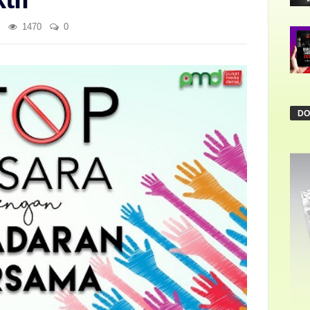
1470
0
DO