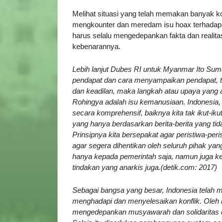
Melihat situasi yang telah memakan banyak ko
mengkounter dan meredam isu hoax terhadap k
harus selalu mengedepankan fakta dan realita
kebenarannya.
Lebih lanjut Dubes RI untuk Myanmar Ito Su
pendapat dan cara menyampaikan pendapat, tap
dan keadilan, maka langkah atau upaya yang ak
Rohingya adalah isu kemanusiaan. Indonesia, 
secara komprehensif, baiknya kita tak ikut-i
yang hanya berdasarkan berita-berita yang tid
Prinsipnya kita bersepakat agar peristiwa-per
agar segera dihentikan oleh seluruh pihak yan
hanya kepada pemerintah saja, namun juga 
tindakan yang anarkis juga.(detik.com: 2017)
Sebagai bangsa yang besar, Indonesia telah
menghadapi dan menyelesaikan konflik. Oleh k
mengedepankan musyawarah dan solidaritas d