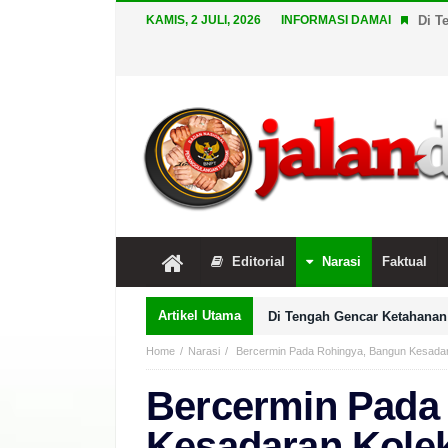
KAMIS, 2 JULI, 2026
INFORMASI DAMAI
Di T
Editorial
Narasi
Faktual
Artikel Utama
Di Tengah Gencar Ketahanan 
Home
Narasi
Bercermin Pada Rohingya, Bangun Kesadara
Bercermin Pada
Kesadaran Kolek