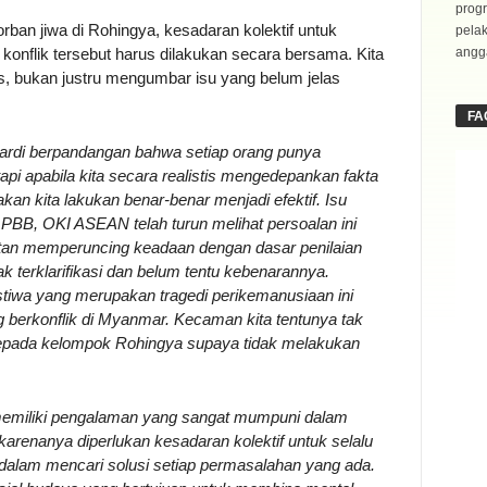
progr
rban jiwa di Rohingya, kesadaran kolektif untuk
pela
onflik tersebut harus dilakukan secara bersama. Kita
angga
s, bukan justru mengumbar isu yang belum jelas
FA
mardi berpandangan bahwa setiap orang punya
i apabila kita secara realistis mengedepankan fakta
an kita lakukan benar-benar menjadi efektif. Isu
PBB, OKI ASEAN telah turun melihat persoalan ini
kutan memperuncing keadaan dengan dasar penilaian
ak terklarifikasi dan belum tentu kebenarannya.
istiwa yang merupakan tragedi perikemanusiaan ini
g berkonflik di Myanmar. Kecaman kita tentunya tak
kepada kelompok Rohingya supaya tidak melakukan
 memiliki pengalaman yang sangat mumpuni dalam
arenanya diperlukan kesadaran kolektif untuk selalu
alam mencari solusi setiap permasalahan yang ada.