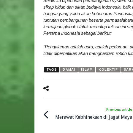
Selain itu diperlukan pembangunan system so
sikap hidup dan sikap budaya Indonesia, bai
bangsa yang yakin akan kebenaran Pancasila
tuntutan pembangunan beserta permasalahann
kemajuan global. Untuk menutup tulisan ini s
Pertama Indonesia sebagai berikut:
“Pengalaman adalah guru, adalah pedoman, a
tidak diperhatikan akan menghantam roboh kit
TAGS
DAMAI
ISLAM
KOLEKTIF
SAR
Previous article
Merawat Kebhinekaan di Jagat Maya