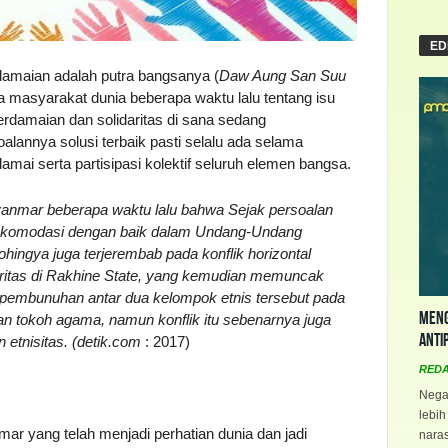
ED
damaian adalah putra bangsanya (
Daw Aung San Suu
a masyarakat dunia beberapa waktu lalu tentang isu
erdamaian dan solidaritas di sana sedang
lannya solusi terbaik pasti selalu ada selama
amai serta partisipasi kolektif seluruh elemen bangsa.
yanmar beberapa waktu lalu bahwa Sejak persoalan
terakomodasi dengan baik dalam Undang-Undang
ngya juga terjerembab pada konflik horizontal
ritas di Rakhine State, yang kemudian memuncak
 pembunuhan antar dua kelompok etnis tersebut pada
Meng
kan tokoh agama, namun konflik itu sebenarnya juga
Anti
 etnisitas. (detik.com
: 2017)
RED
Negar
lebih
ar yang telah menjadi perhatian dunia dan jadi
naras