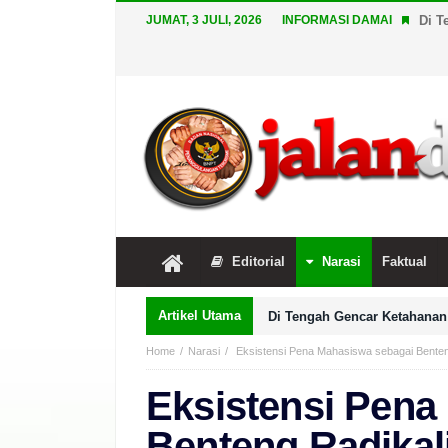
JUMAT, 3 JULI, 2026
INFORMASI DAMAI
Di T
Editorial
Narasi
Faktual
Artikel Utama
Di Tengah Gencar Ketahanan 
Home
Narasi
Eksistensi Pena Mahasiswa sebagai Bente
Eksistensi Pena
Benteng Radika