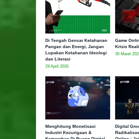
Di Tengah Gencar Ketahanan
Game Onlin
Pangan dan Energi, Jangan
Krisis Real
Lupakan Ketahanan Ideologi
30 Maret 202
dan Literasi
29 April 2026
Menghitung Monetisasi
Digital Gr
Industri Kecurigaan &
Radikalisa
Kemarahan Di Ruang Digital
Online : J