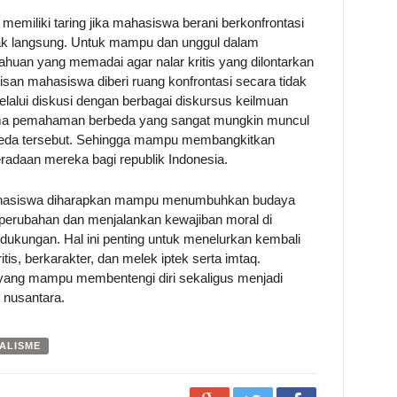
emiliki taring jika mahasiswa berani berkonfrontasi
ak langsung. Untuk mampu dan unggul dalam
huan yang memadai agar nalar kritis yang dilontarkan
ulisan mahasiswa diberi ruang konfrontasi secara tidak
elalui diskusi dengan berbagai diskursus keilmuan
ima pemahaman berbeda yang sangat mungkin muncul
beda tersebut. Sehingga mampu membangkitkan
beradaan mereka bagi republik Indonesia.
 mahasiswa diharapkan mampu menumbuhkan budaya
erubahan dan menjalankan kewajiban moral di
 dukungan. Hal ini penting untuk menelurkan kembali
itis, berkarakter, dan melek iptek serta imtaq.
yang mampu membentengi diri sekaligus menjadi
 nusantara.
ALISME