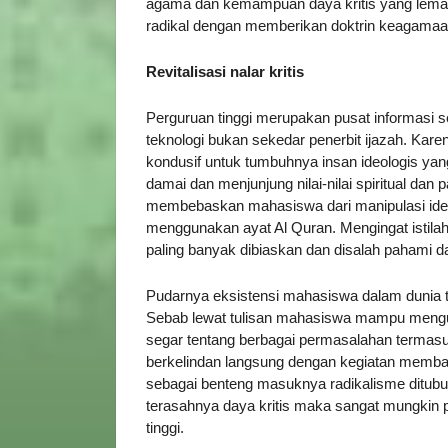
agama dan kemampuan daya kritis yang lemah 
radikal dengan memberikan doktrin keagamaan 
Revitalisasi nalar kritis
Perguruan tinggi merupakan pusat informasi s
teknologi bukan sekedar penerbit ijazah. Ka
kondusif untuk tumbuhnya insan ideologis ya
damai dan menjunjung nilai-nilai spiritual da
membebaskan mahasiswa dari manipulasi ideolo
menggunakan ayat Al Quran. Mengingat istila
paling banyak dibiaskan dan disalah pahami 
Pudarnya eksistensi mahasiswa dalam dunia t
Sebab lewat tulisan mahasiswa mampu mengu
segar tentang berbagai permasalahan termasuk
berkelindan langsung dengan kegiatan memba
sebagai benteng masuknya radikalisme ditubu
terasahnya daya kritis maka sangat mungkin 
tinggi.