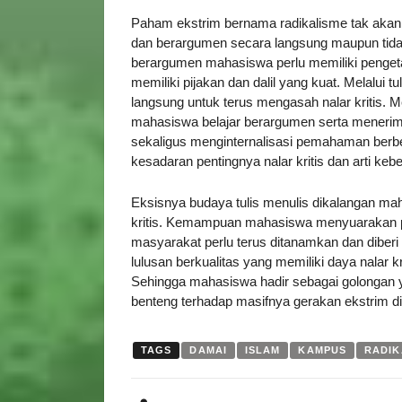
Paham ekstrim bernama radikalisme tak akan m
dan berargumen secara langsung maupun tid
berargumen mahasiswa perlu memiliki pengeta
memiliki pijakan dan dalil yang kuat. Melalui t
langsung untuk terus mengasah nalar kritis. M
mahasiswa belajar berargumen serta mener
sekaligus menginternalisasi pemahaman ber
kesadaran pentingnya nalar kritis dan arti ke
Eksisnya budaya tulis menulis dikalangan
kritis. Kemampuan mahasiswa menyuarakan p
masyarakat perlu terus ditanamkan dan diberi
lulusan berkualitas yang memiliki daya nalar kr
Sehingga mahasiswa hadir sebagai golongan 
benteng terhadap masifnya gerakan ekstrim di
TAGS
DAMAI
ISLAM
KAMPUS
RADIK