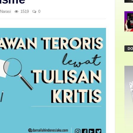
Narasi
1519
0
DO