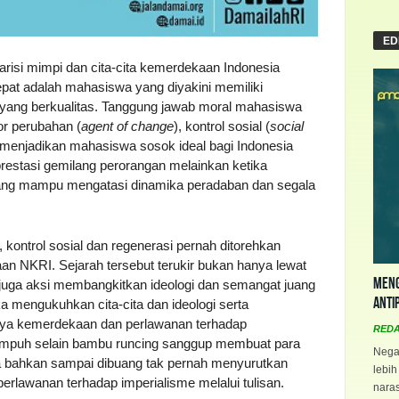
ED
si mimpi dan cita-cita kemerdekaan Indonesia
epat adalah mahasiswa yang diyakini memiliki
r yang berkualitas. Tanggung jawab moral mahasiswa
por perubahan (
agent of change
), kontrol sosial (
social
 menjadikan mahasiswa sosok ideal bagi Indonesia
prestasi gemilang perorangan melainkan ketika
ang mampu mengatasi dinamika peradaban dan segala
kontrol sosial dan regenerasi pernah ditorehkan
 NKRI. Sejarah tersebut terukir bukan hanya lewat
Meng
juga aksi membangkitkan ideologi dan semangat juang
Anti
a mengukuhkan cita-cita dan ideologi serta
ya kemerdekaan dan perlawanan terhadap
RED
ampuh selain bambu runcing sanggup membuat para
Negar
ra bahkan sampai dibuang tak pernah menyurutkan
lebih
rlawanan terhadap imperialisme melalui tulisan.
naras