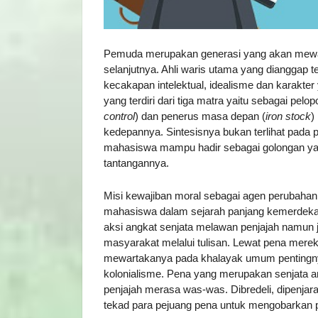
Pemuda merupakan generasi yang akan mewari
selanjutnya. Ahli waris utama yang dianggap t
kecakapan intelektual, idealisme dan karakte
yang terdiri dari tiga matra yaitu sebagai pelo
control
) dan penerus masa depan (
iron stock
)
kedepannya. Sintesisnya bukan terlihat pada 
mahasiswa mampu hadir sebagai golongan y
tantangannya.
Misi kewajiban moral sebagai agen perubahan, 
mahasiswa dalam sejarah panjang kemerdekaan
aksi angkat senjata melawan penjajah namun 
masyarakat melalui tulisan. Lewat pena merek
mewartakanya pada khalayak umum pentingn
kolonialisme. Pena yang merupakan senjata 
penjajah merasa was-was. Dibredeli, dipenja
tekad para pejuang pena untuk mengobarkan pe