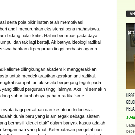
AN
i serta pola pikir instan telah memotivasi
beri andil menurunkan eksistensi pena mahasiswa.
bidang nalar kritis. Hal ini berimbas pada daya
pul dan tak lagi bertaji. Akibatnya ideologi radikal
iswa bahkan di perguruan tinggi berbasis agama
radikalisme dilingkungan akademik menggerakkan
wasta untuk mendeklarasikan gerakan anti radikal.
mengikat sumpah untuk selalu berpegang teguh pada
ang diikuti perguruan tinggi lainnya. Aksi ini semakin
Urge
dang subur tumbuhnya paham radikalisme.
Gelo
Pela
nyata bagi persatuan dan kesatuan Indonesia.
adalah dunia baru yang islam tegak sebagai sistem
SUAI
g berhasil “dicuci otak” dalam banyak kasus adalah
Bada
tar keagamaan yang kuat. Keterbatasan pengetahuan
beber