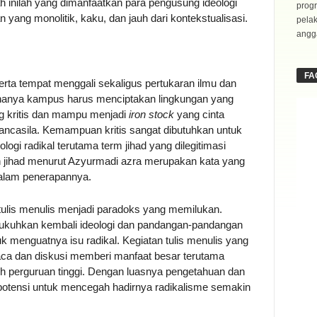
inilah yang dimanfaatkan para pengusung ideologi
progr
yang monolitik, kaku, dan jauh dari kontekstualisasi.
pela
angga
FA
erta tempat menggali sekaligus pertukaran ilmu dan
renanya kampus harus menciptakan lingkungan yang
ng kritis dan mampu menjadi
iron stock
yang cinta
n pancasila. Kemampuan kritis sangat dibutuhkan untuk
gi radikal terutama term jihad yang dilegitimasi
h jihad menurut Azyurmadi azra merupakan kata yang
dalam penerapannya.
ulis menulis menjadi paradoks yang memilukan.
kuhkan kembali ideologi dan pandangan-pandangan
 menguatnya isu radikal. Kegiatan tulis menulis yang
ca dan diskusi memberi manfaat besar terutama
h perguruan tinggi. Dengan luasnya pengetahuan dan
potensi untuk mencegah hadirnya radikalisme semakin