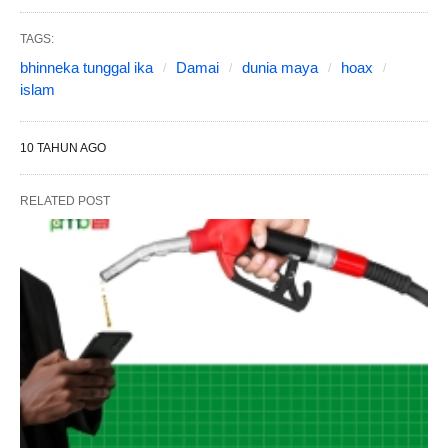
TAGS:
bhinneka tunggal ika
Damai
dunia maya
hoax
islam
10 TAHUN AGO
RELATED POST