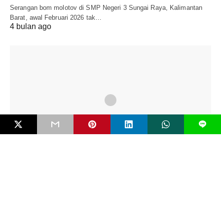
Serangan bom molotov di SMP Negeri 3 Sungai Raya, Kalimantan
Barat, awal Februari 2026 tak…
4 bulan ago
L
EDITORIAL
Mengenal Bahaya FIMI dan Pentingkah RUU
Antipropaganda Asing?
Negara modern jarang runtuh karena kudeta bersenjata. Ia lebih