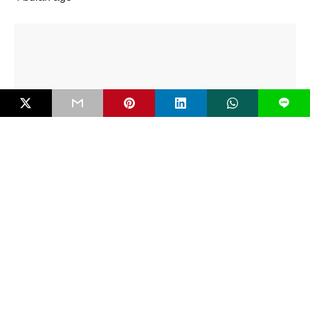
L
FAKTUAL
White Supremacy dan Gelombang Teror Baru
oleh Anak
Serangan bom molotov di SMP Negeri 3 Sungai Raya, Kalimantan
Barat, awal Februari 2026 tak…
5 bulan ago