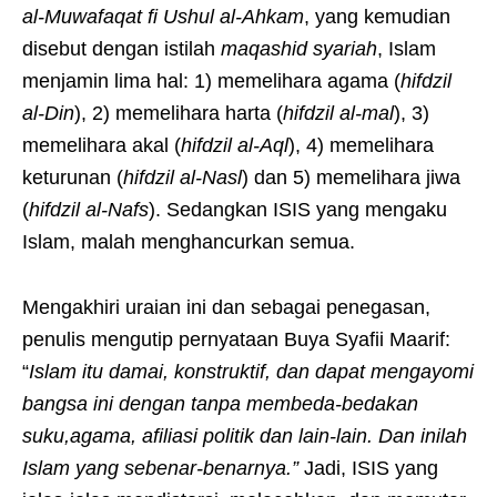
al-Muwafaqat fi Ushul al-Ahkam
, yang kemudian
disebut dengan istilah
maqashid syariah
, Islam
menjamin lima hal: 1) memelihara agama (
hifdzil
al-Din
), 2) memelihara harta (
hifdzil al-mal
), 3)
memelihara akal (
hifdzil al-Aql
), 4) memelihara
keturunan (
hifdzil al-Nasl
) dan 5) memelihara jiwa
(
hifdzil al-Nafs
). Sedangkan ISIS yang mengaku
Islam, malah menghancurkan semua.
Mengakhiri uraian ini dan sebagai penegasan,
penulis mengutip pernyataan Buya Syafii Maarif:
“
Islam itu damai, konstruktif, dan dapat mengayomi
bangsa ini dengan tanpa membeda-bedakan
suku,agama, afiliasi politik dan lain-lain. Dan inilah
Islam yang sebenar-benarnya.”
Jadi, ISIS yang