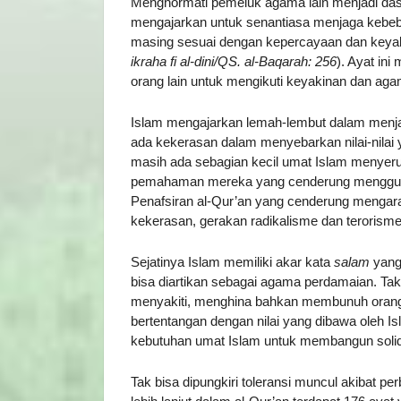
Menghormati pemeluk agama lain menjadi das
mengajarkan untuk senantiasa menjaga kebeb
masing sesuai dengan kepercayaan dan keya
ikraha fi al-dini/QS. al-Baqarah: 256
). Ayat in
orang lain untuk mengikuti keyakinan dan ag
Islam mengajarkan lemah-lembut dalam menjala
ada kekerasan dalam menyebarkan nilai-nilai
masih ada sebagian kecil umat Islam menye
pemahaman mereka yang cenderung mengguna
Penafsiran al-Qur’an yang cenderung mengar
kekerasan, gerakan radikalisme dan terorisme
Sejatinya Islam memiliki akar kata
salam
yang 
bisa diartikan sebagai agama perdamaian. T
menyakiti, menghina bahkan membunuh orang t
bertentangan dengan nilai yang dibawa oleh Isl
kebutuhan umat Islam untuk membangun soli
Tak bisa dipungkiri toleransi muncul akibat pe