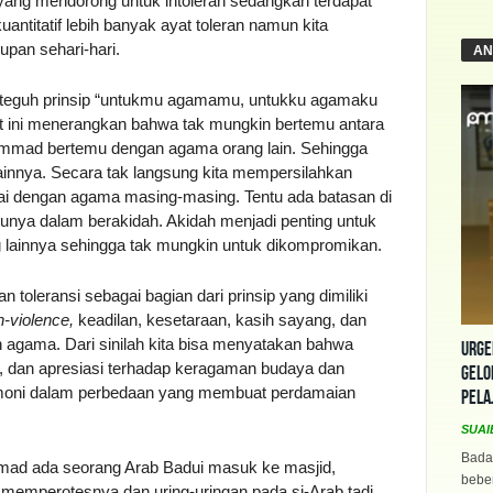
t yang mendorong untuk intoleran sedangkan terdapat
antitatif lebih banyak ayat toleran namun kita
pan sehari-hari.
AN
g teguh prinsip “untukmu agamamu, untukku agamaku
yat ini menerangkan bahwa tak mungkin bertemu antara
ammad bertemu dengan agama orang lain. Sehingga
ainnya. Secara tak langsung kita mempersilahkan
ai dengan agama masing-masing. Tentu ada batasan di
tunya dalam berakidah. Akidah menjadi penting untuk
lainnya sehingga tak mungkin untuk dikompromikan.
oleransi sebagai bagian dari prinsip yang dimiliki
n-violence,
keadilan, kesetaraan, kasih sayang, dan
 agama. Dari sinilah kita bisa menyatakan bahwa
Urge
, dan apresiasi terhadap keragaman budaya dan
Gelo
armoni dalam perbedaan yang membuat perdamaian
Pela
SUAI
Bada
ad ada seorang Arab Badui masuk ke masjid,
beber
memperotesnya dan uring-uringan pada si-Arab tadi.