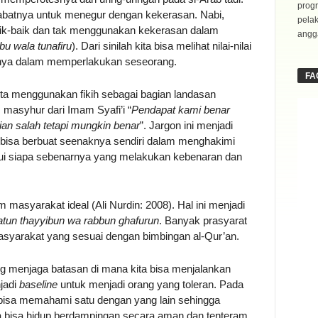
progr
batnya untuk menegur dengan kekerasan. Nabi,
pela
ik-baik dan tak menggunakan kekerasan dalam
angga
ibu wala tunafiru
). Dari sinilah kita bisa melihat nilai-nilai
atnya dalam memperlakukan seseorang.
FA
ta menggunakan fikih sebagai bagian landasan
 masyhur dari Imam Syafi’i “
Pendapat kami benar
ian salah tetapi mungkin benar
”. Jargon ini menjadi
k bisa berbuat seenaknya sendiri dalam menghakimi
hui siapa sebenarnya yang melakukan kebenaran dan
m masyarakat ideal (Ali Nurdin: 2008). Hal ini menjadi
atun thayyibun wa rabbun ghafurun
. Banyak prasyarat
syarakat yang sesuai dengan bimbingan al-Qur’an.
ng menjaga batasan di mana kita bisa menjalankan
njadi
baseline
untuk menjadi orang yang toleran. Pada
 bisa memahami satu dengan yang lain sehingga
sa bisa hidup berdampingan secara aman dan tenteram.