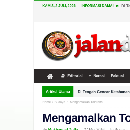
KAMIS, 2 JULI, 2026
INFORMASI DAMAI
Di T
Editorial
Narasi
Faktual
Artikel Utama
Di Tengah Gencar Ketahanan 
Home
Budaya
Mengamalkan Toleransi
Mengamalkan To
By
Mukhamad Zulfa
-
27 Mei 2016
- In
Budaya