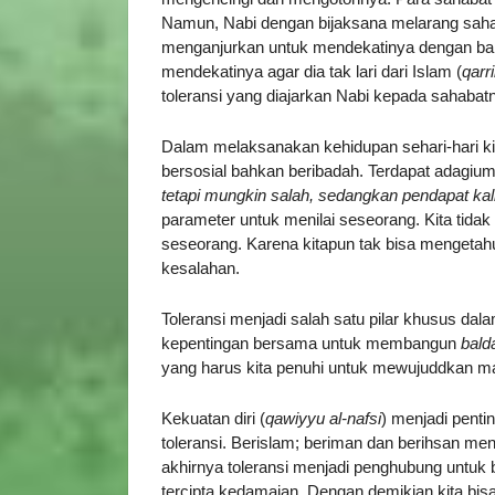
Namun, Nabi dengan bijaksana melarang saha
menganjurkan untuk mendekatinya dengan ba
mendekatinya agar dia tak lari dari Islam (
qarr
toleransi yang diajarkan Nabi kepada sahab
Dalam melaksanakan kehidupan sehari-hari ki
bersosial bahkan beribadah. Terdapat adagium
tetapi mungkin salah, sedangkan pendapat kal
parameter untuk menilai seseorang. Kita tida
seseorang. Karena kitapun tak bisa mengeta
kesalahan.
Toleransi menjadi salah satu pilar khusus dala
kepentingan bersama untuk membangun
bald
yang harus kita penuhi untuk mewujuddkan ma
Kekuatan diri (
qawiyyu al-nafsi
) menjadi penti
toleransi. Berislam; beriman dan berihsan me
akhirnya toleransi menjadi penghubung untuk
tercipta kedamaian. Dengan demikian kita bi