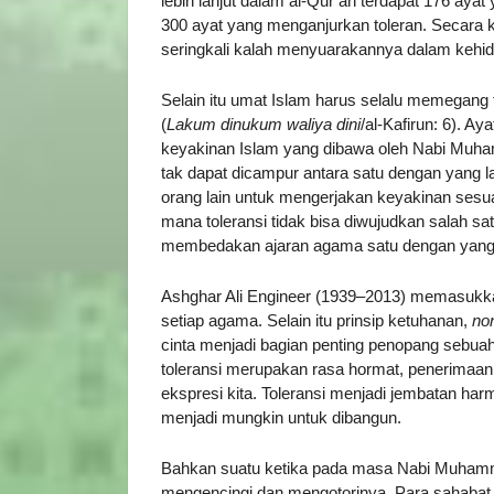
lebih lanjut dalam al-Qur’an terdapat 176 aya
300 ayat yang menganjurkan toleran. Secara ku
seringkali kalah menyuarakannya dalam kehidu
Selain itu umat Islam harus selalu memegan
(
Lakum dinukum waliya dini
/al-Kafirun: 6). A
keyakinan Islam yang dibawa oleh Nabi Muh
tak dapat dicampur antara satu dengan yang l
orang lain untuk mengerjakan keyakinan sesu
mana toleransi tidak bisa diwujudkan salah sa
membedakan ajaran agama satu dengan yang 
Ashghar Ali Engineer (1939–2013) memasukkan t
setiap agama. Selain itu prinsip ketuhanan,
no
cinta menjadi bagian penting penopang sebuah
toleransi merupakan rasa hormat, penerimaan
ekspresi kita. Toleransi menjadi jembatan h
menjadi mungkin untuk dibangun.
Bahkan suatu ketika pada masa Nabi Muhamm
mengencingi dan mengotorinya. Para sahabat 