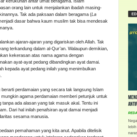
ar kerukunan antar umat beragama. Islam
asan orang lain untuk menjalankan ibadah masing-
kinannya. Tak ada paksaan dalam beragama (
La
ED
i menjadi dasar bahwa kaum muslim tak bisa mendesak
amanya.
nkan ajaran-ajaran yang digariskan oleh Allah. Tak
 yang terkandung dalam al-Qur’an. Walaupun demikian,
rukan kekerasan atas nama agama dengan
kan ayat-ayat pedang dibandingkan ayat damai.
ah kepada ayat pedang inilah yang menimbulkan
.
berarti perdamaian yang secara tak langsung Islam
ak mungkin agama perdamaian memberi petunjuk untuk
Meng
anpa ada alasan yang tak masuk akal. Tentu ini
Anti
am. Dari hal inilah penafsiran ayat damai menjadi
RED
daritas sesama manusia.
Negar
lebih
rbedaan pemahaman yang kita anut. Apabila ditelisik
naras