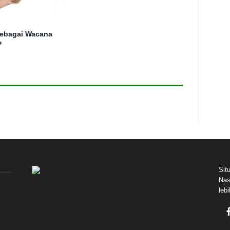
Sebagai Wacana
?
Sit
Nas
leb