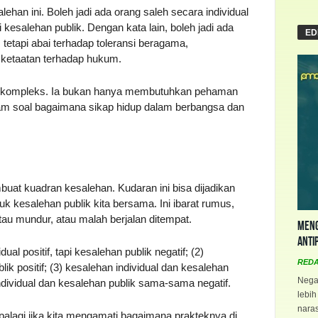
ehan ini. Boleh jadi ada orang saleh secara individual
i kesalehan publik. Dengan kata lain, boleh jadi ada
ED
tetapi abai terhadap toleransi beragama,
 ketaatan terhadap hukum.
ng kompleks. Ia bukan hanya membutuhkan pehaman
am soal bagaimana sikap hidup dalam berbangsa dan
at kuadran kesalehan. Kudaran ini bisa dijadikan
k kesalehan publik kita bersama. Ini ibarat rumus,
tau mundur, atau malah berjalan ditempat.
Meng
Anti
al positif, tapi kesalehan publik negatif; (2)
RED
blik positif; (3) kesalehan individual dan kesalehan
Negar
ndividual dan kesalehan publik sama-sama negatif.
lebih
naras
apalagi jika kita mengamati bagaimana prakteknya di