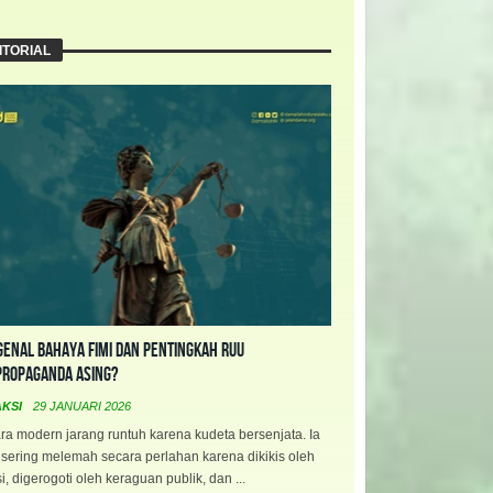
ITORIAL
enal Bahaya FIMI dan Pentingkah RUU
propaganda Asing?
AKSI
29 JANUARI 2026
a modern jarang runtuh karena kudeta bersenjata. Ia
 sering melemah secara perlahan karena dikikis oleh
i, digerogoti oleh keraguan publik, dan ...