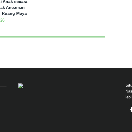
si Anak secara
ejak Ancaman
i Ruang Maya
026
Sit
Nas
leb