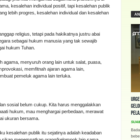
a, kesalehan individual positif, tapi kesalehan publik
ng lebih progres, kesalehan individual dan kesalehan
AN
anggap religius, tetapi pada hakikatnya justru abai
gara sebagai hukum manusia yang tak sewajib
ai hukum Tuhan.
oh agama, menyuruh orang lain untuk salat, puasa,
provokasi, memfitnah ajaran agama lain,
mbuat pemeluk agama lain terluka.
Urge
 dan sosial belum cukup. Kita harus menggalakkan
Gelo
enaati hukum, mau menghargai perbedaan, merawat
Pela
ai ukuran bersama.
SUAI
Bada
ku kesalehan publik itu sejatinya adalah keadaban
beber
ah sikap menempatkan orang/kelompok lain sama