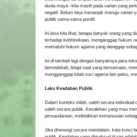
dunia maya –kita masih pada varian yang pertam
negatif. Belum bisa menanjak menuju varian ya
publik sama-sama positif.
Ini bisa kita lihat, betapa banyak orang yang di
terhadap kebhinekaan, menganggap hukum ne
mematuhi hukum agama yang dianggap sebag
Ini di tambah lagi dengan banyaknya para tok
bersedekah, tetapi saat yang bersamaan, mem
mengganggap kitab suci agama lain palsu, me
Laku Keadaban Publik
Dalam konteks inilah, saleh secara individual
saleh secara publik. Kesalehan yang mau m
persaudaraan, meletakkan kemanusian sebag
Jika direnungi secara mendalam, kata kunci la
publik. Keadaban yang dimaksud di sini adal