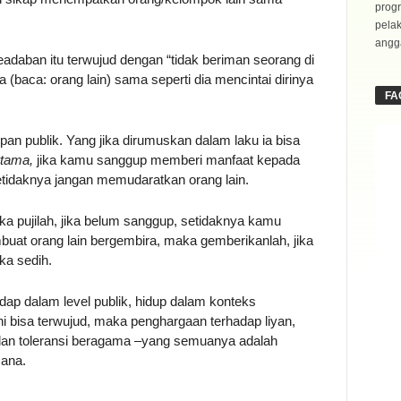
progr
pela
angga
adaban itu terwujud dengan “tidak beriman seorang di
(baca: orang lain) sama seperti dia mencintai dirinya
FA
pan publik. Yang jika dirumuskan dalam laku ia bisa
rtama,
jika kamu sanggup memberi manfaat kepada
setidaknya jangan me­mudaratkan orang lain.
ka pujilah, jika belum sanggup, setidaknya kamu
uat orang lain bergembira, maka gemberikanlah, jika
ka sedih.
idap dalam level publik, hidup dalam konteks
ni bisa terwujud, maka penghargaan terhadap liyan,
, dan toleransi beragama –yang semuanya adalah
sana.