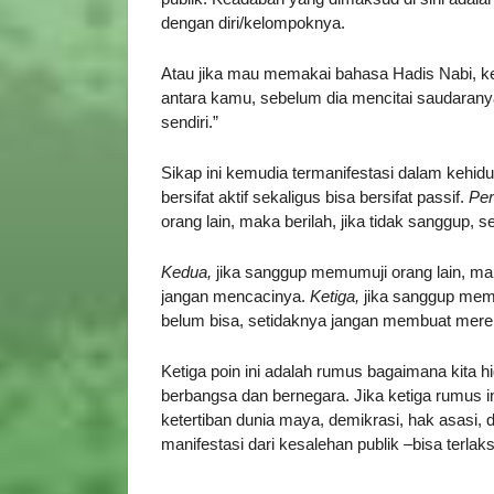
dengan diri/kelompoknya.
Atau jika mau memakai bahasa Hadis Nabi, ke
antara kamu, sebelum dia mencitai saudaranya 
sendiri.”
Sikap ini kemudia termanifestasi dalam kehidu
bersifat aktif sekaligus bisa bersifat passif.
Pe
orang lain, maka berilah, jika tidak sanggup, 
Kedua,
jika sanggup memumuji orang lain, ma
jangan mencacinya.
Ketiga,
jika sanggup memb
belum bisa, setidaknya jangan membuat mere
Ketiga poin ini adalah rumus bagaimana kita h
berbangsa dan bernegara. Jika ketiga rumus i
ketertiban dunia maya, demikrasi, hak asasi
manifestasi dari kesalehan publik –bisa terlak