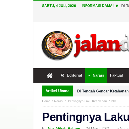
SABTU, 4 JULI, 2026
INFORMASI DAMAI
Di T
Editorial
Narasi
Faktual
Artikel Utama
Di Tengah Gencar Ketahanan 
Home
Narasi
Pentingnya Laku Kesalehan Publik
Pentingnya Laku
By
Nur Atikah Rahmy
-
24 Maret 2021
- In
Naras