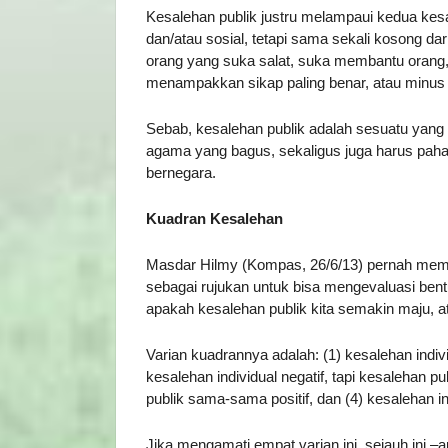
Kesalehan publik justru melampaui kedua kesal
dan/atau sosial, tetapi sama sekali kosong dar
orang yang suka salat, suka membantu orang, 
menampakkan sikap paling benar, atau minus
Sebab, kesalehan publik adalah sesuatu ya
agama yang bagus, sekaligus juga harus pah
bernegara.
Kuadran Kesalehan
Masdar Hilmy (Kompas, 26/6/13) pernah membu
sebagai rujukan untuk bisa mengevaluasi bentu
apakah kesalehan publik kita semakin maju, a
Varian kuadrannya adalah: (1) kesalehan individu
kesalehan individual negatif, tapi kesalehan pu
publik sama-sama positif, dan (4) kesalehan i
Jika mengamati empat varian ini, sejauh ini –