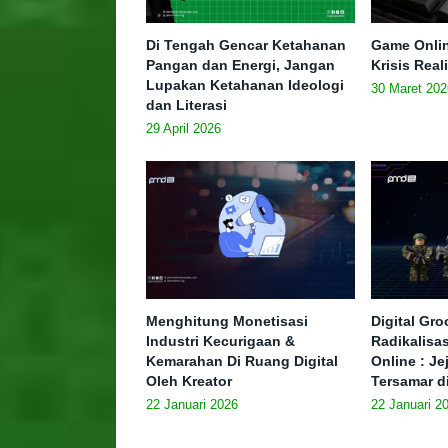
Di Tengah Gencar Ketahanan
Game Onlin
Pangan dan Energi, Jangan
Krisis Real
Lupakan Ketahanan Ideologi
30 Maret 202
dan Literasi
29 April 2026
Menghitung Monetisasi
Digital Gr
Industri Kecurigaan &
Radikalisa
Kemarahan Di Ruang Digital
Online : J
Oleh Kreator
Tersamar d
22 Januari 2026
22 Januari 2