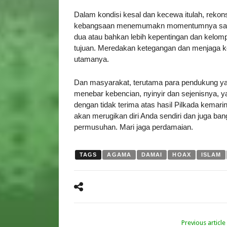
Dalam kondisi kesal dan kecewa itulah, rekonsili
kebangsaan menemumakn momentumnya saat i
dua atau bahkan lebih kepentingan dan kelomp
tujuan. Meredakan ketegangan dan menjaga kon
utamanya.
Dan masyarakat, terutama para pendukung y
menebar kebencian, nyinyir dan sejenisnya, 
dengan tidak terima atas hasil Pilkada kemar
akan merugikan diri Anda sendiri dan juga bang
permusuhan. Mari jaga perdamaian.
TAGS
AGAMA
DAMAI
HOAX
ISLAM
Previous article