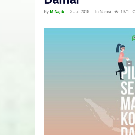
By
M Najib
-
3 Juli 2018
- In
Narasi
1971