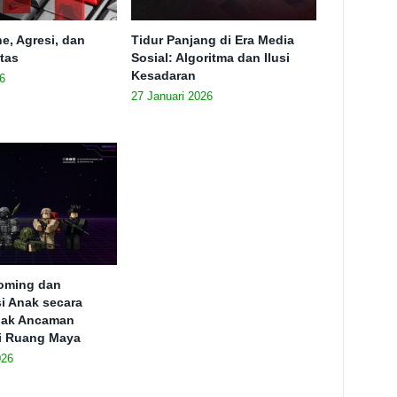
e, Agresi, dan
Tidur Panjang di Era Media
itas
Sosial: Algoritma dan Ilusi
Kesadaran
6
27 Januari 2026
ooming dan
si Anak secara
ejak Ancaman
i Ruang Maya
026