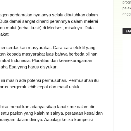
progr
pela
angga
 agen perdamaian nyatanya selalu dibutuhkan dalam
i. Duta damai sangat dinanti perannnya dalam melerai
u mulut (debat kusir) di Medsos, misalnya. Duta
FA
akat.
 mencerdaskan masyarakat. Cara-cara efektif yang
skan kepada masyarakat luas bahwa berbeda pilihan
arakat Indonesia. Pluralitas dan keanekaragaman
ha Esa yang harus disyukuri.
ai ini masih ada potensi permusuhan. Permusuhan itu
harus bergerak lebih cepat dan masif untuk
k bisa menafikan adanya sikap fanatisme dalam diri
 satu paslon yang kalah misalnya, perasaan kesal dan
anyam dalam dirinya. Aapalagi ketika kompetisi