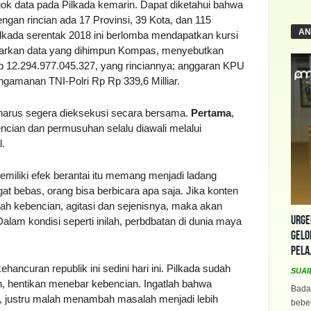
ok data pada Pilkada kemarin. Dapat diketahui bahwa
engan rincian ada 17 Provinsi, 39 Kota, dan 115
AN
kada serentak 2018 ini berlomba mendapatkan kursi
rdasarkan data yang dihimpun Kompas, menyebutkan
p 12.294.977.045.327, yang rinciannya; anggaran KPU
engamanan TNI-Polri Rp Rp 339,6 Milliar.
g harus segera dieksekusi secara bersama.
Pertama
,
ncian dan permusuhan selalu diawali melalui
l.
emiliki efek berantai itu memang menjadi ladang
bebas, orang bisa berbicara apa saja. Jika konten
ah kebencian, agitasi dan sejenisnya, maka akan
Urge
lam kondisi seperti inilah, perbdbatan di dunia maya
Gelo
Pela
hancuran republik ini sedini hari ini. Pilkada sudah
SUAI
n, hentikan menebar kebencian. Ingatlah bahwa
Bada
, justru malah menambah masalah menjadi lebih
beber