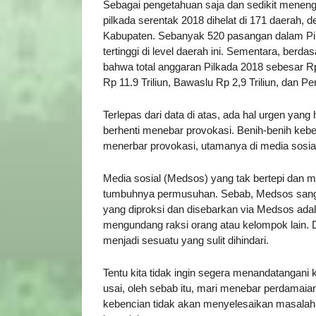
Sebagai pengetahuan saja dan sedikit meneng
pilkada serentak 2018 dihelat di 171 daerah, d
Kabupaten. Sebanyak 520 pasangan dalam Pil
tertinggi di level daerah ini. Sementara, be
bahwa total anggaran Pilkada 2018 sebesar R
Rp 11.9 Triliun, Bawaslu Rp 2,9 Triliun, dan P
Terlepas dari data di atas, ada hal urgen yan
berhenti menebar provokasi. Benih-benih kebe
menerbar provokasi, utamanya di media sosia
Media sosial (Medsos) yang tak bertepi dan m
tumbuhnya permusuhan. Sebab, Medsos sangat 
yang diproksi dan disebarkan via Medsos adal
mengundang raksi orang atau kelompok lain. Da
menjadi sesuatu yang sulit dihindari.
Tentu kita tidak ingin segera menandatangani ke
usai, oleh sebab itu, mari menebar perdamaia
kebencian tidak akan menyelesaikan masalah