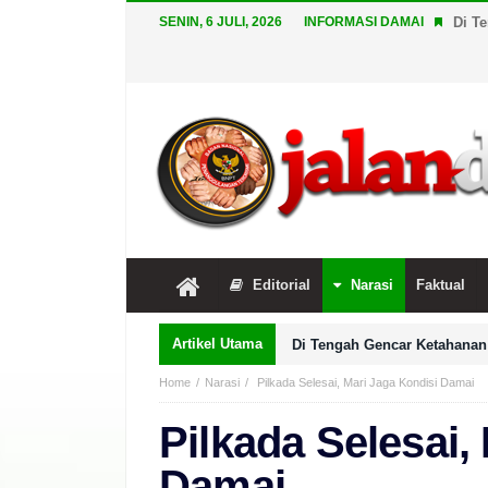
SENIN, 6 JULI, 2026
INFORMASI DAMAI
Di T
Editorial
Narasi
Faktual
Artikel Utama
Di Tengah Gencar Ketahanan 
Home
Narasi
Pilkada Selesai, Mari Jaga Kondisi Damai
Pilkada Selesai,
Damai