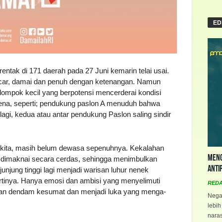
ED
entak di 171 daerah pada 27 Juni kemarin telai usai.
lancar, damai dan penuh dengan ketenangan. Namun
lompok kecil yang berpotensi mencerderai kondisi
nomena, seperti; pendukung paslon A menuduh bahwa
agi, kedua atau antar pendukung Paslon saling sindir
kita, masih belum dewasa sepenuhnya. Kekalahan
Meng
k dimaknai secara cerdas, sehingga menimbulkan
Anti
junjung tinggi lagi menjadi warisan luhur nenek
rtinya. Hanya emosi dan ambisi yang menyelimuti
RED
kan dendam kesumat dan menjadi luka yang menga-
Negar
lebih
naras