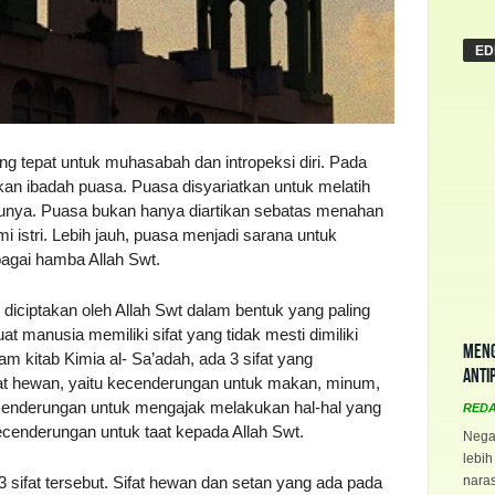
ED
 tepat untuk muhasabah dan intropeksi diri. Pada
kan ibadah puasa. Puasa disyariatkan untuk melatih
unya. Puasa bukan hanya diartikan sebatas menahan
 istri. Lebih jauh, puasa menjadi sarana untuk
bagai hamba Allah Swt.
iciptakan oleh Allah Swt dalam bentuk yang paling
manusia memiliki sifat yang tidak mesti dimiliki
Meng
m kitab Kimia al- Sa’adah, ada 3 sifat yang
Anti
at hewan, yaitu kecenderungan untuk makan, minum,
kecenderungan untuk mengajak melakukan hal-hal yang
RED
kecenderungan untuk taat kepada Allah Swt.
Negar
lebih
naras
sifat tersebut. Sifat hewan dan setan yang ada pada