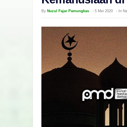
By
Nuzul Fajar Pamungkas
-
5 Mei 2020
- In
Na