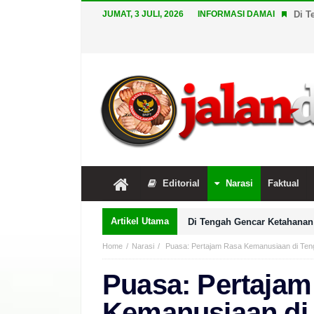
JUMAT, 3 JULI, 2026
INFORMASI DAMAI
Di T
Editorial
Narasi
Faktual
Artikel Utama
Di Tengah Gencar Ketahanan 
Home
Narasi
Puasa: Pertajam Rasa Kemanusiaan di Te
Puasa: Pertajam
Kemanusiaan di