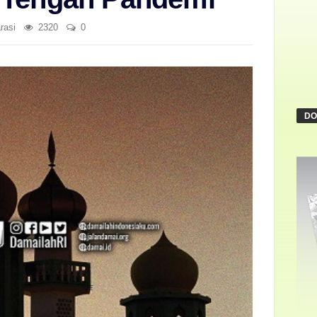
rasi
2320
0
DO