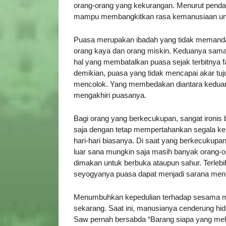
orang-orang yang kekurangan. Menurut pendapa
mampu membangkitkan rasa kemanusiaan unt
Puasa merupakan ibadah yang tidak memandang
orang kaya dan orang miskin. Keduanya sama
hal yang membatalkan puasa sejak terbitnya 
demikian, puasa yang tidak mencapai akar t
mencolok. Yang membedakan diantara kedua
mengakhiri puasanya.
Bagi orang yang berkecukupan, sangat ironi
saja dengan tetap mempertahankan segala ke
hari-hari biasanya. Di saat yang berkecukupa
luar sana mungkin saja masih banyak orang-or
dimakan untuk berbuka ataupun sahur. Terlebih 
seyogyanya puasa dapat menjadi sarana men
Menumbuhkan kepedulian terhadap sesama mer
sekarang. Saat ini, manusianya cenderung hidu
Saw pernah bersabda “Barang siapa yang mele