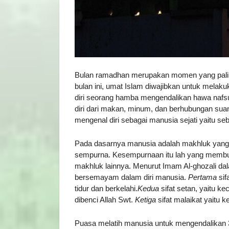
Bulan ramadhan merupakan momen yang paling
bulan ini, umat Islam diwajibkan untuk melaku
diri seorang hamba mengendalikan hawa nafs
diri dari makan, minum, dan berhubungan suami
mengenal diri sebagai manusia sejati yaitu se
Pada dasarnya manusia adalah makhluk yang d
sempurna. Kesempurnaan itu lah yang membuat 
makhluk lainnya. Menurut Imam Al-ghozali dala
bersemayam dalam diri manusia.
Pertama
sif
tidur dan berkelahi.
Kedua
sifat setan, yaitu 
dibenci Allah Swt.
K
etiga
sifat malaikat yaitu 
Puasa melatih manusia untuk mengendalikan 3 