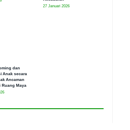
6
27 Januari 2026
ooming dan
si Anak secara
ejak Ancaman
i Ruang Maya
026