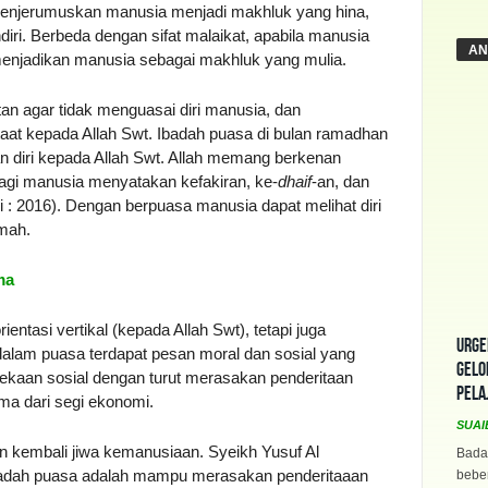
n menjerumuskan manusia menjadi makhluk yang hina,
diri. Berbeda dengan sifat malaikat, apabila manusia
AN
menjadikan manusia sebagai makhluk yang mulia.
an agar tidak menguasai diri manusia, dan
aat kepada Allah Swt. Ibadah puasa di bulan ramadhan
 diri kepada Allah Swt. Allah memang berkenan
gi manusia menyatakan kefakiran, ke-
dhaif
-an, dan
i : 2016). Dengan berpuasa manusia dapat melihat diri
mah.
ma
ntasi vertikal (kepada Allah Swt), tetapi juga
Urge
 dalam puasa terdapat pesan moral dan sosial yang
Gelo
pekaan sosial dengan turut merasakan penderitaan
Pela
ma dari segi ekonomi.
SUAI
kembali jiwa kemanusiaan. Syeikh Yusuf Al
Bada
ibadah puasa adalah mampu merasakan penderitaaan
beber