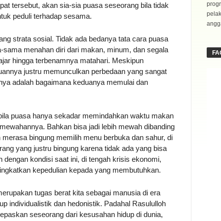
progr
t tersebut, akan sia-sia puasa seseorang bila tidak
pela
uk peduli terhadap sesama.
angga
 strata sosial. Tidak ada bedanya tata cara puasa
-sama menahan diri dari makan, minum, dan segala
FA
fajar hingga terbenamnya matahari. Meskipun
ujuannya justru memunculkan perbedaan yang sangat
nya adalah bagaimana keduanya memulai dan
s bila puasa hanya sekadar memindahkan waktu makan
mewahannya. Bahkan bisa jadi lebih mewah dibanding
n merasa bingung memilih menu berbuka dan sahur, di
ang yang justru bingung karena tidak ada yang bisa
dengan kondisi saat ini, di tengah krisis ekonomi,
ingkatkan kepedulian kepada yang membutuhkan.
upakan tugas berat kita sebagai manusia di era
p individualistik dan hedonistik. Padahal Rasululloh
paskan seseorang dari kesusahan hidup di dunia,