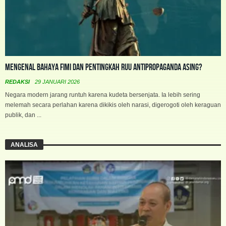
Mengenal Bahaya FIMI dan Pentingkah RUU Antipropaganda Asing?
REDAKSI
29 JANUARI 2026
Negara modern jarang runtuh karena kudeta bersenjata. Ia lebih sering
melemah secara perlahan karena dikikis oleh narasi, digerogoti oleh keraguan
publik, dan ...
ANALISA