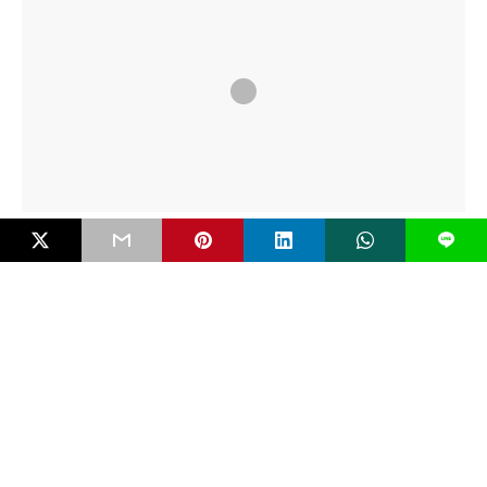
EDITORIAL
L
Mengenal Bahaya FIMI dan Pentingkah RUU
Antipropaganda Asing?
Negara modern jarang runtuh karena kudeta bersenjata. Ia lebih
sering melemah secara perlahan karena dikikis…
5 bulan ago