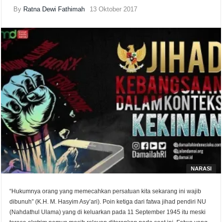
By
Ratna Dewi Fathimah
13 Oktober 2017
NARASI
“Hukumnya orang yang memecahkan persatuan kita sekarang ini wajib
dibunuh” (K.H. M. Hasyim Asy’ari). Poin ketiga dari fatwa jihad pendiri NU
(Nahdathul Ulama) yang di keluarkan pada 11 September 1945 itu meski