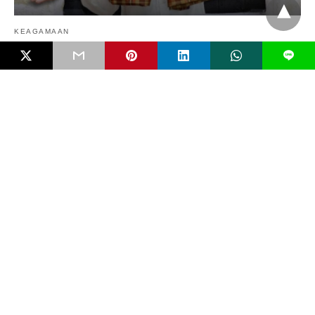
KEAGAMAAN
L
Menakar Nilai (In)Toleransi Sekolah Agama
Preferensi orang tua memasukkan anaknya ke sekolah agama
sangat bisa dipahami. Terutama di Indonesia. Sebagai…
4 bulan ago
FAKTUAL