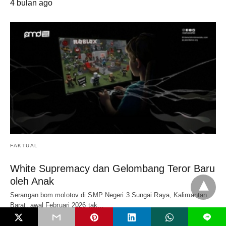
4 bulan ago
FAKTUAL
White Supremacy dan Gelombang Teror Baru
oleh Anak
Serangan bom molotov di SMP Negeri 3 Sungai Raya, Kalimantan
Barat, awal Februari 2026 tak…
5 bulan ago
L