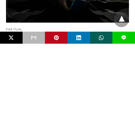
FAKTUAL
L
White Supremacy dan Gelombang Teror Baru
oleh Anak
Serangan bom molotov di SMP Negeri 3 Sungai Raya, Kalimantan
Barat, awal Februari 2026 tak…
5 bulan ago