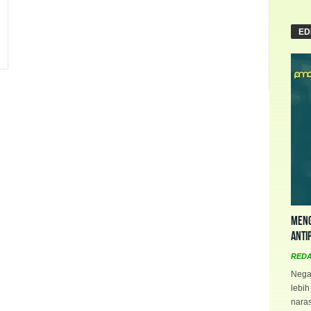
ED
Meng
Anti
RED
Negar
lebih
naras