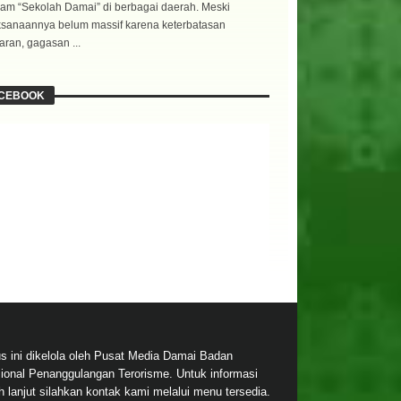
am “Sekolah Damai” di berbagai daerah. Meski
ksanaannya belum massif karena keterbatasan
ran, gagasan ...
CEBOOK
us ini dikelola oleh Pusat Media Damai Badan
ional Penanggulangan Terorisme. Untuk informasi
ih lanjut silahkan kontak kami melalui menu tersedia.