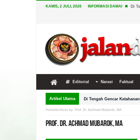
KAMIS, 2 JULI, 2026
INFORMASI DAMAI
Di T
Editorial
Narasi
Faktual
Artikel Utama
Di Tengah Gencar Ketahanan 
Home
Archives by: Prof. Dr. Achmad Mubarok, MA
Prof. Dr. Achmad Mubarok, MA