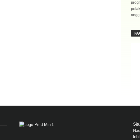
progr
pela
angga
FA
Sit
Nas
leb