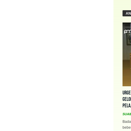
AN
Urge
Gelo
Pela
SUAI
Bada
beber