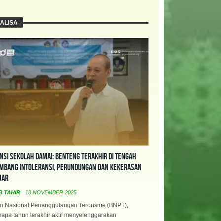
ALISA
nsi Sekolah Damai: Benteng Terakhir di Tengah
mbang Intoleransi, Perundungan dan Kekerasan
jar
B TAHIR
13 NOVEMBER 2025
n Nasional Penanggulangan Terorisme (BNPT),
apa tahun terakhir aktif menyelenggarakan