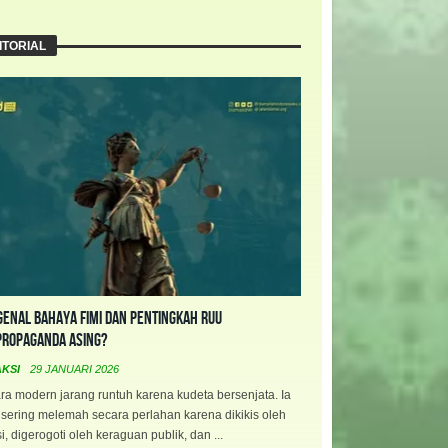
ITORIAL
enal Bahaya FIMI dan Pentingkah RUU
propaganda Asing?
AKSI
29 JANUARI 2026
a modern jarang runtuh karena kudeta bersenjata. Ia
 sering melemah secara perlahan karena dikikis oleh
i, digerogoti oleh keraguan publik, dan ...