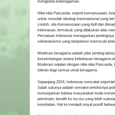
mengelola keberagaman.
Nilai-nilai Pancasila, seperti kemanusiaan, k
untuk menolak ideologi transnasional yang b
contoh, sila
Kemanusiaan yang Adil dan Bera
kekerasan, termasuk yang dilakukan atas nama 
Persatuan Indonesia
menegaskan pentingnya m
sektarianisme yang berpotensi memecah bela
Moderasi beragama adalah pilar penting lainn
keseimbangan antara kebebasan beragama dan
Moderasi sejalan dengan nilai-nilai Pancasila
toleran bagi semua umat beragama.
Sepanjang 2024, Indonesia mencatat sejumla
Salah satunya adalah semakin terkikisnya polit
menunjukkan bahwa masyarakat mulai mening
pemimpin, beralih ke isu-isu yang lebih substa
kesehatan. Hal ini menjadi sinyal positif bah