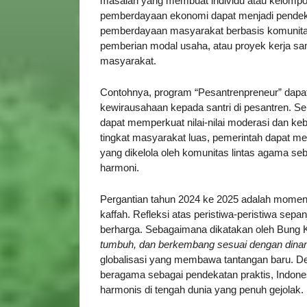
masalah yang membuat individu atau kelompok r
pemberdayaan ekonomi dapat menjadi pendeka
pemberdayaan masyarakat berbasis komunitas 
pemberian modal usaha, atau proyek kerja sa
masyarakat.
Contohnya, program “Pesantrenpreneur” dapat
kewirausahaan kepada santri di pesantren. Se
dapat memperkuat nilai-nilai moderasi dan keb
tingkat masyarakat luas, pemerintah dapat 
yang dikelola oleh komunitas lintas agama s
harmoni.
Pergantian tahun 2024 ke 2025 adalah mome
kaffah. Refleksi atas peristiwa-peristiwa sep
berharga. Sebagaimana dikatakan oleh Bung 
tumbuh, dan berkembang sesuai dengan dina
globalisasi yang membawa tantangan baru. D
beragama sebagai pendekatan praktis, Indon
harmonis di tengah dunia yang penuh gejolak.