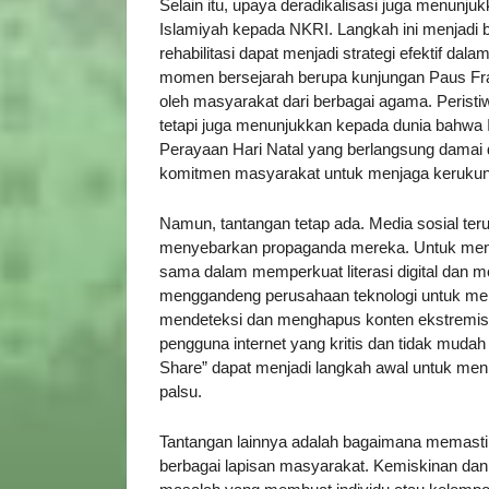
Selain itu, upaya deradikalisasi juga menunju
Islamiyah kepada NKRI. Langkah ini menjadi b
rehabilitasi dapat menjadi strategi efektif da
momen bersejarah berupa kunjungan Paus Fra
oleh masyarakat dari berbagai agama. Perist
tetapi juga menunjukkan kepada dunia bahwa
Perayaan Hari Natal yang berlangsung damai 
komitmen masyarakat untuk menjaga kerukun
Namun, tantangan tetap ada. Media sosial teru
menyebarkan propaganda mereka. Untuk mengh
sama dalam memperkuat literasi digital dan m
menggandeng perusahaan teknologi untuk me
mendeteksi dan menghapus konten ekstremis. D
pengguna internet yang kritis dan tidak muda
Share” dapat menjadi langkah awal untuk men
palsu.
Tantangan lainnya adalah bagaimana memastika
berbagai lapisan masyarakat. Kemiskinan dan 