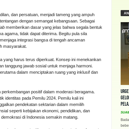
AN
eadilan, dan persatuan, menjadi tameng yang ampuh
ertentangan dengan semangat kebangsaan. Sebagai
dab
memberikan dasar yang jelas bahwa segala bentuk
agama, tidak dapat diterima. Begitu pula sila
enjaga integrasi bangsa di tengah ancaman
h masyarakat.
ya yang harus terus diperkuat. Konsep ini menekankan
 tanggung jawab sosial untuk menjaga harmoni.
, terutama dalam menciptakan ruang yang inklusif dan
Urge
h perkembangan positif dalam moderasi beragama.
Gelo
ik identitas pada Pemilu 2024. Pemilu kali ini
Pela
galkan pendekatan sektarian dalam memilih
nsial seperti kebijakan ekonomi, pendidikan, dan
SUAI
wa demokrasi di Indonesia semakin matang.
Bada
beber