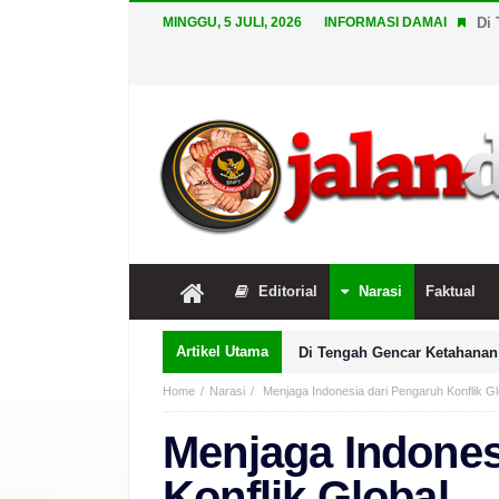
MINGGU, 5 JULI, 2026
INFORMASI DAMAI
Di 
Editorial
Narasi
Faktual
Artikel Utama
Di Tengah Gencar Ketahanan 
Home
Narasi
Menjaga Indonesia dari Pengaruh Konflik Gl
Menjaga Indones
Konflik Global