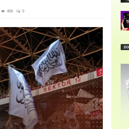
406
0
DO