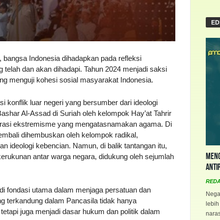
ED
 bangsa Indonesia dihadapkan pada refleksi
 telah dan akan dihadapi. Tahun 2024 menjadi saksi
ang menguji kohesi sosial masyarakat Indonesia.
 konflik luar negeri yang bersumber dari ideologi
n Bashar Al-Assad di Suriah oleh kelompok Hay’at Tahrir
narasi ekstremisme yang mengatasnamakan agama. Di
embali dihembuskan oleh kelompok radikal,
ideologi kebencian. Namun, di balik tantangan itu,
Meng
kerukunan antar warga negara, didukung oleh sejumlah
Anti
RED
adi fondasi utama dalam menjaga persatuan dan
Negar
ng terkandung dalam Pancasila tidak hanya
lebih
etapi juga menjadi dasar hukum dan politik dalam
naras