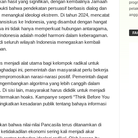
kkan hasil yang signifikan, dengan kembalinya Jamaah
progr
ukti bahwa pendekatan persuasif berbasis dialog dan
pela
lam menangkal ideologi ekstrem. Di tahun 2024, mencatat
angga
nsiskus ke Indonesia, yang disambut dengan hangat
iwa ini tidak hanya memperkuat hubungan antaragama,
FA
 Indonesia adalah model harmoni dalam keberagaman.
di seluruh wilayah Indonesia menegaskan kembali
an.
s menjadi alat utama bagi kelompok radikal untuk
adapi ini, pemerintah dan masyarakat perlu bekerja
empromosikan narasi-narasi positif. Pemerintah dapat
ngembangkan algoritma yang lebih canggih dalam
i sisi lain, masyarakat harus dididik untuk menjadi
h termakan hoaks. Kampanye seperti “Think Before You
ingkatkan kesadaran publik tentang bahaya informasi
n bahwa nilai-nilai Pancasila terus ditanamkan di
ketidakadilan ekonomi sering kali menjadi akar