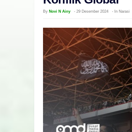
By
Novi N Ainy
-
29 Desember 2024
- In
Narasi