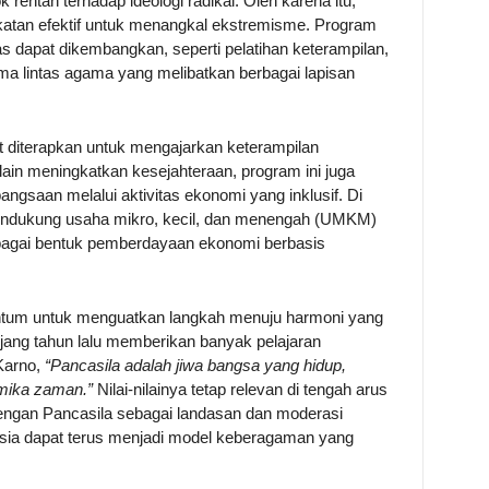
entan terhadap ideologi radikal. Oleh karena itu,
tan efektif untuk menangkal ekstremisme. Program
dapat dikembangkan, seperti pelatihan keterampilan,
ma lintas agama yang melibatkan berbagai lapisan
 diterapkan untuk mengajarkan keterampilan
lain meningkatkan kesejahteraan, program ini juga
angsaan melalui aktivitas ekonomi yang inklusif. Di
mendukung usaha mikro, kecil, dan menengah (UMKM)
ebagai bentuk pemberdayaan ekonomi berbasis
ntum untuk menguatkan langkah menuju harmoni yang
anjang tahun lalu memberikan banyak pelajaran
Karno,
“Pancasila adalah jiwa bangsa yang hidup,
mika zaman.”
Nilai-nilainya tetap relevan di tengah arus
engan Pancasila sebagai landasan dan moderasi
esia dapat terus menjadi model keberagaman yang