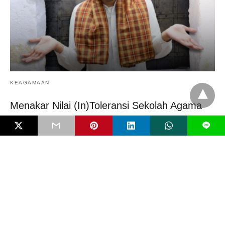
KEAGAMAAN
Menakar Nilai (In)Toleransi Sekolah Agama
Preferensi orang tua memasukkan anaknya ke sekolah agama
L
sangat bisa dipahami. Terutama di Indonesia. Sebagai…
4 bulan ago