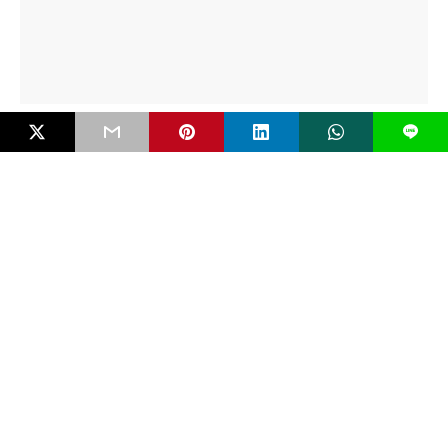
FAKTUAL
L
White Supremacy dan Gelombang Teror Baru
oleh Anak
Serangan bom molotov di SMP Negeri 3 Sungai Raya, Kalimantan
Barat, awal Februari 2026 tak…
4 bulan ago