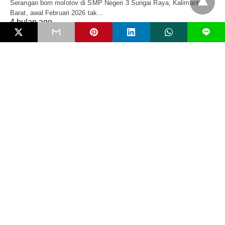
Serangan bom molotov di SMP Negeri 3 Sungai Raya, Kalimantan
Barat, awal Februari 2026 tak…
4 bulan ago
L
EDITORIAL
Mengenal Bahaya FIMI dan Pentingkah RUU
Antipropaganda Asing?
Negara modern jarang runtuh karena kudeta bersenjata. Ia lebih
sering melemah secara perlahan karena dikikis…