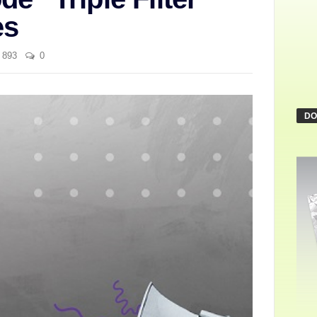
es
893
0
DO