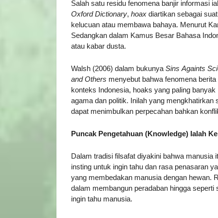
Salah satu residu fenomena banjir informasi i
Oxford Dictionary
,
hoax
diartikan sebagai sua
kelucuan atau membawa bahaya. Menurut Kamu
Sedangkan dalam Kamus Besar Bahasa Indones
atau kabar dusta.
Walsh (2006) dalam bukunya
Sins
Againts Sci
and Others
menyebut bahwa fenomena berita 
konteks Indonesia, hoaks yang paling banyak 
agama dan politik. Inilah yang mengkhatirkan
dapat menimbulkan perpecahan bahkan konflik
Puncak Pengetahuan (Knowledge) Ialah Ke
Dalam tradisi filsafat diyakini bahwa manusia
insting untuk ingin tahu dan rasa penasaran yan
yang membedakan manusia dengan hewan. Ras
dalam membangun peradaban hingga seperti sek
ingin tahu manusia.