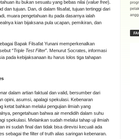
etahuan itu bukan sesuatu yang bebas nilai (
value free
).
progr
n tujuan. Dan, di dalam filsafat, tujuan tertinggi dari
pela
angga
di, muara pengetahuan itu pada dasarnya ialah
dealnya kian bijaksana pula ucapan, pemikiran, dan
FA
 sebagai Bapak Filsafat Yunani memperkenalkan
sebut “
Triple Test Filter
”. Menurut Socrates, informasi
 pada kebijaksanaan itu harus lolos tiga tahapan
es
nar dalam artian faktual dan valid, bersumber dari
an opini, asumsi, apalagi spekulasi. Kebenaran
ng ketat bahkan melalui pengujian ilmiah yang
salnya, pengetahuan bahwa air mendidih dalam suhu
lagi spekulasi. Melainkan sudah melalui tahap uji ilmiah
 ini sudah final dan tidak bisa direvisi kecuali ada
s sebagai the filter of truth alias saringan kebenaran.