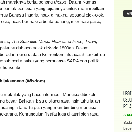
alah maraknya berita bohong (
hoax
). Dalam Kamus
tu bentuk penipuan yang tujuannya untuk menimbulkan
AN
s Bahasa Inggris, hoax dimaknai sebagai olok-olok.
ia, hoax bermakna berita bohong, informasi palsu,
ence, The Scientific Media Hoaxes of Poee, Twain,
palsu sudah ada sejak dekade 1800an. Dalam
beredar menurut data Kemenkominfo adalah terkait isu
 sebab berita palsu yang bernuansa SARA dan politik
 horisontal.
bijaksanaan (Wisdom)
Urge
 itu makhluk yang haus informasi. Manusia dibekali
Gelo
g besar. Bahkan, bisa dibilang rasa ingin tahu itulah
Pela
a ingin tahu itu pula yang membimbing manusia
arang. Kemunculan filsafat juga dilatari oleh rasa
SUAI
Bada
beber