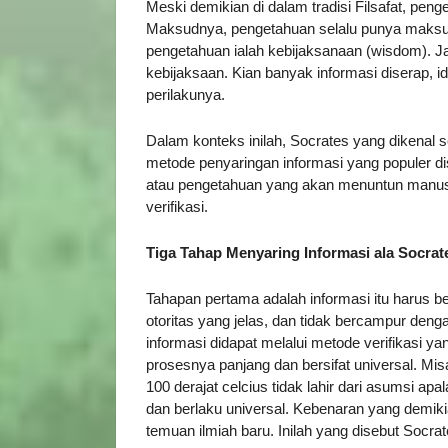
Meski demikian di dalam tradisi Filsafat, peng
Maksudnya, pengetahuan selalu punya maksud da
pengetahuan ialah kebijaksanaan (wisdom). Ja
kebijaksaan. Kian banyak informasi diserap, i
perilakunya.
Dalam konteks inilah, Socrates yang dikenal
metode penyaringan informasi yang populer di
atau pengetahuan yang akan menuntun manusia
verifikasi.
Tiga Tahap Menyaring Informasi ala Socrat
Tahapan pertama adalah informasi itu harus be
otoritas yang jelas, dan tidak bercampur deng
informasi didapat melalui metode verifikasi ya
prosesnya panjang dan bersifat universal. Mi
100 derajat celcius tidak lahir dari asumsi apa
dan berlaku universal. Kebenaran yang demikian
temuan ilmiah baru. Inilah yang disebut Socrate