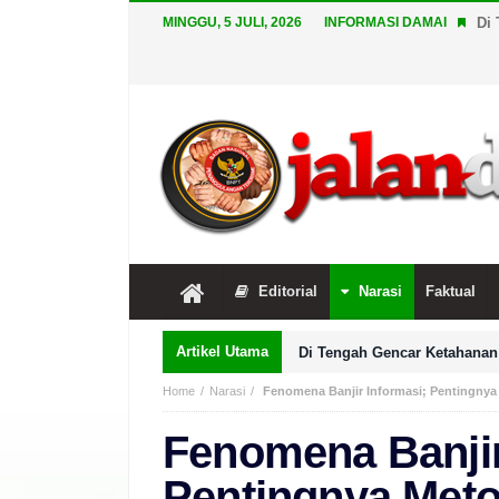
MINGGU, 5 JULI, 2026
INFORMASI DAMAI
Di 
Editorial
Narasi
Faktual
Artikel Utama
Di Tengah Gencar Ketahanan 
Home
Narasi
Fenomena Banjir Informasi; Pentingnya M
Fenomena Banjir
Pentingnya Metod