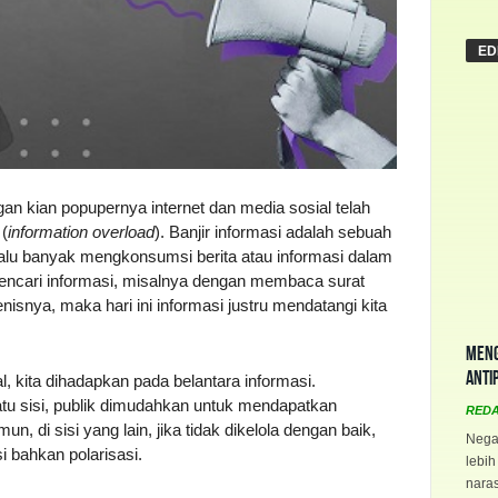
ED
an kian popupernya internet dan media sosial telah
 (
information overload
). Banjir informasi adalah sebuah
lalu banyak mengkonsumsi berita atau informasi dalam
 mencari informasi, misalnya dengan membaca surat
nisnya, maka hari ini informasi justru mendatangi kita
Meng
Anti
, kita dihadapkan pada belantara informasi.
atu sisi, publik dimudahkan untuk mendapatkan
RED
, di sisi yang lain, jika tidak dikelola dengan baik,
Negar
i bahkan polarisasi.
lebih
naras