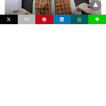
L
KEAGAMAAN
Menakar Nilai (In)Toleransi Sekolah Agama
Preferensi orang tua memasukkan anaknya ke sekolah agama
sangat bisa dipahami. Terutama di Indonesia. Sebagai…
4 bulan ago