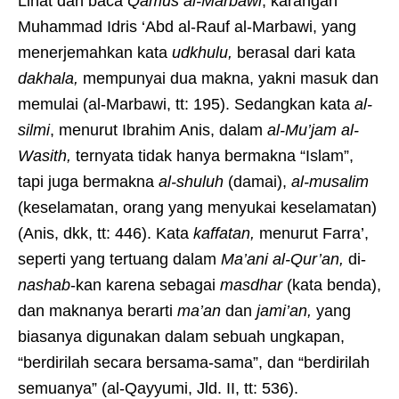
Lihat dan baca
Qamus al-Marbawi
, karangan
Muhammad Idris ‘Abd al-Rauf al-Marbawi, yang
menerjemahkan kata
udkhulu,
berasal dari kata
dakhala,
mempunyai dua makna, yakni masuk dan
memulai (al-Marbawi, tt: 195). Sedangkan kata
al-
silmi
, menurut Ibrahim Anis, dalam
al-Mu’jam al-
Wasith,
ternyata tidak hanya bermakna “Islam”,
tapi juga bermakna
al-shuluh
(damai),
al-musalim
(keselamatan, orang yang menyukai keselamatan)
(Anis, dkk, tt: 446). Kata
kaffatan,
menurut Farra’,
seperti yang tertuang dalam
Ma’ani al-Qur’an,
di-
nashab
-kan karena sebagai
masdhar
(kata benda),
dan maknanya berarti
ma’an
dan
jami’an,
yang
biasanya digunakan dalam sebuah ungkapan,
“berdirilah secara bersama-sama”, dan “berdirilah
semuanya” (al-Qayyumi, Jld. II, tt: 536).