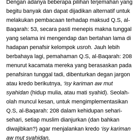
Dengan adanya beberapa pilihan terjemahan yang
begitu banyak dan dapat dijadikan alternatif untuk
melakukan pembacaan terhadap maksud Q.S, al-
Baqarah: 53, secara pasti menepis makna tunggal
yang selama ini mengendap dan bertahan lama di
hadapan penafsir kelompok
usroh.
Jauh lebih
berbahaya lagi, pemahaman Q.S, al-Baqarah: 208
menurut kacamata mereka yang berasaskan pada
penafsiran tunggal tadi, dibenturkan degan jargon
atau kredo berikutnya,
‘isy kariman aw mut
syahidan
(hidup mulia, atau mati syahid). Seolah-
olah muncul kesan, untuk mengimplementasikan
Q.S, al-Baqarah: 208 dalam kehidupan sehari-
sehari, setiap muslim dianjurkan (dan bahkan
diwajibkan?) agar menjalankan kredo
‘isy kariman
aw mut syahidan.