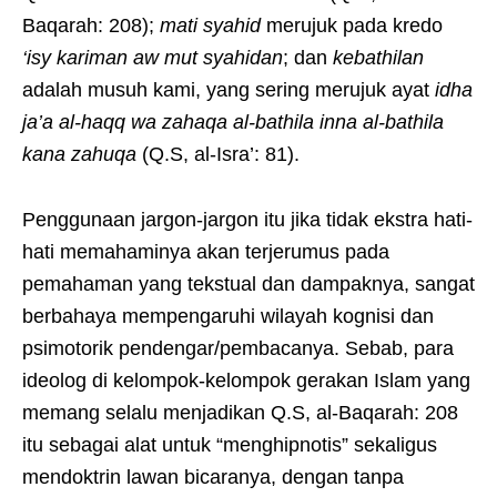
Baqarah: 208);
mati syahid
merujuk pada kredo
‘isy kariman aw mut syahidan
; dan
kebathilan
adalah musuh kami, yang sering merujuk ayat
idha
ja’a al-haqq wa zahaqa al-bathila inna al-bathila
kana zahuqa
(Q.S, al-Isra’: 81).
Penggunaan jargon-jargon itu jika tidak ekstra hati-
hati memahaminya akan terjerumus pada
pemahaman yang tekstual dan dampaknya, sangat
berbahaya mempengaruhi wilayah kognisi dan
psimotorik pendengar/pembacanya. Sebab, para
ideolog di kelompok-kelompok gerakan Islam yang
memang selalu menjadikan Q.S, al-Baqarah: 208
itu sebagai alat untuk “menghipnotis” sekaligus
mendoktrin lawan bicaranya, dengan tanpa