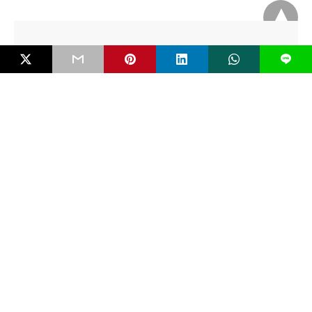
L
EDITORIAL
Mengenal Bahaya FIMI dan Pentingkah RUU
Antipropaganda Asing?
Negara modern jarang runtuh karena kudeta bersenjata. Ia lebih
sering melemah secara perlahan karena dikikis…
5 bulan ago