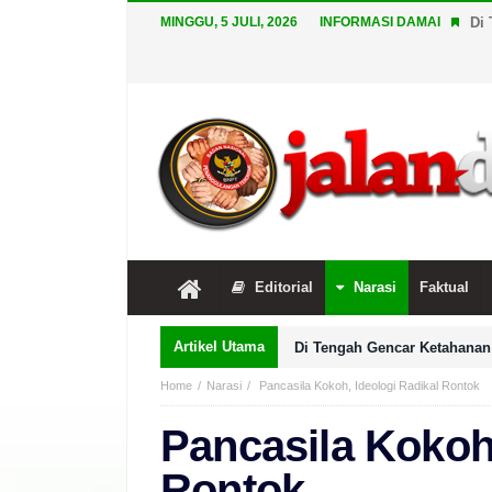
MINGGU, 5 JULI, 2026
INFORMASI DAMAI
Di 
Editorial
Narasi
Faktual
Artikel Utama
Di Tengah Gencar Ketahanan 
Home
Narasi
Pancasila Kokoh, Ideologi Radikal Rontok
Pancasila Kokoh,
Rontok