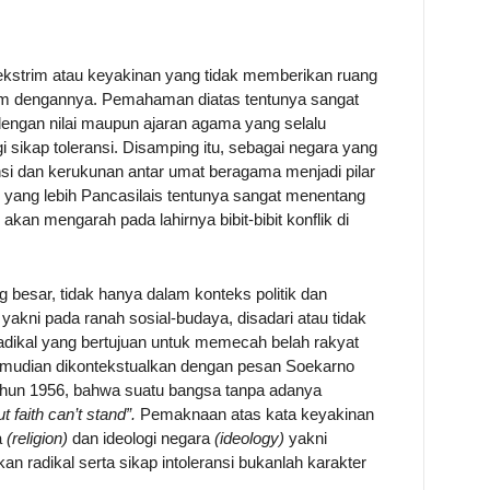
 ekstrim atau keyakinan yang tidak memberikan ruang
am dengannya. Pemahaman diatas tentunya sangat
 dengan nilai maupun ajaran agama yang selalu
sikap toleransi. Disamping itu, sebagai negara yang
nsi dan kerukunan antar umat beragama menjadi pilar
yang lebih Pancasilais tentunya sangat menentang
akan mengarah pada lahirnya bibit-bibit konflik di
 besar, tidak hanya dalam konteks politik dan
akni pada ranah sosial-budaya, disadari atau tidak
radikal yang bertujuan untuk memecah belah rakyat
 kemudian dikontekstualkan dengan pesan Soekarno
ahun 1956, bahwa suatu bangsa tanpa adanya
t faith can’t stand”.
Pemaknaan atas kata keyakinan
a
(religion)
dan ideologi negara
(ideology)
yakni
 radikal serta sikap intoleransi bukanlah karakter