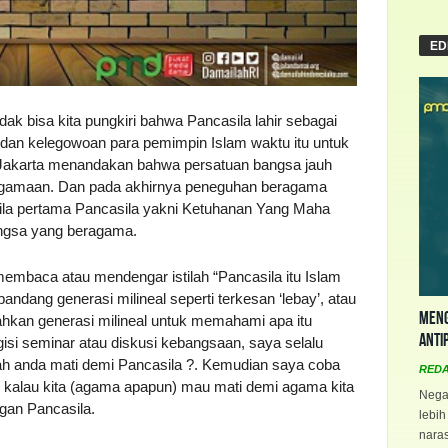
ED
dak bisa kita pungkiri bahwa Pancasila lahir sebagai
 dan kelegowoan para pemimpin Islam waktu itu untuk
 Jakarta menandakan bahwa persatuan bangsa jauh
keagamaan. Dan pada akhirnya peneguhan beragama
 sila pertama Pancasila yakni Ketuhanan Yang Maha
angsa yang beragama.
embaca atau mendengar istilah “Pancasila itu Islam
pandang generasi milineal seperti terkesan ‘lebay’, atau
Meng
ahkan generasi milineal untuk memahami apa itu
Anti
i seminar atau diskusi kebangsaan, saya selalu
h anda mati demi Pancasila ?. Kemudian saya coba
RED
kalau kita (agama apapun) mau mati demi agama kita
Negar
gan Pancasila.
lebih
naras