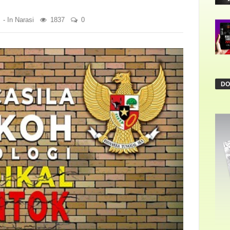
- In
Narasi
1837
0
DO