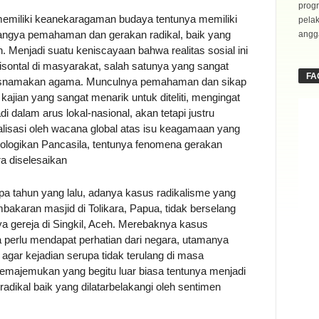
progr
 memiliki keanekaragaman budaya tentunya memiliki
pela
angya pemahaman dan gerakan radikal, baik yang
angga
enjadi suatu keniscayaan bahwa realitas sosial ini
risontal di masyarakat, salah satunya yang sangat
FA
tasnamakan agama. Munculnya pemahaman dan sikap
 kajian yang sangat menarik untuk diteliti, mengingat
i dalam arus lokal-nasional, akan tetapi justru
lisasi oleh wacana global atas isu keagamaan yang
deologikan Pancasila, tentunya fenomena gerakan
ra diselesaikan
apa tahun yang lalu, adanya kasus radikalisme yang
karan masjid di Tolikara, Papua, tidak berselang
 gereja di Singkil, Aceh. Merebaknya kasus
 perlu mendapat perhatian dari negara, utamanya
 agar kejadian serupa tidak terulang di masa
emajemukan yang begitu luar biasa tentunya menjadi
 radikal baik yang dilatarbelakangi oleh sentimen