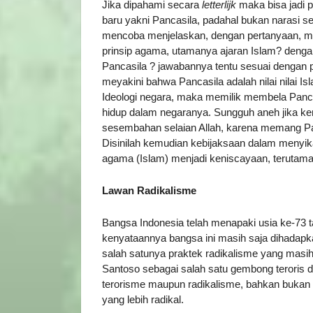
Jika dipahami secara
letterlijk
maka bisa jadi 
baru yakni Pancasila, padahal bukan narasi s
mencoba menjelaskan, dengan pertanyaan, man
prinsip agama, utamanya ajaran Islam? dengan
Pancasila ? jawabannya tentu sesuai dengan 
meyakini bahwa Pancasila adalah nilai nilai
Ideologi negara, maka memilik membela Pancas
hidup dalam negaranya. Sungguh aneh jika ke
sesembahan selaian Allah, karena memang Pan
Disinilah kemudian kebijaksaan dalam menyik
agama (Islam) menjadi keniscayaan, terutama
Lawan Radikalisme
Bangsa Indonesia telah menapaki usia ke-73 
kenyataannya bangsa ini masih saja dihadapk
salah satunya praktek radikalisme yang masi
Santoso sebagai salah satu gembong teroris d
terorisme maupun radikalisme, bahkan bukan t
yang lebih radikal.