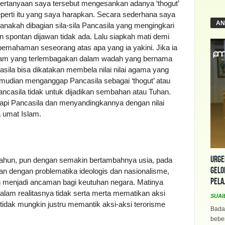
pertanyaan saya tersebut mengesankan adanya ‘thogut’
eperti itu yang saya harapkan. Secara sederhana saya
AN
akah dibagian sila-sila Pancasila yang mengingkari
 spontan dijawan tidak ada. Lalu siapkah mati demi
pemahaman seseorang atas apa yang ia yakini. Jika ia
 Islam yang terlembagakan dalam wadah yang bernama
ila bisa dikatakan membela nilai nilai agama yang
mudian menganggap Pancasila sebagai ‘thogut’ atau
casila tidak untuk dijadikan sembahan atau Tuhan.
api Pancasila dan menyandingkannya dengan nilai
 umat Islam.
Urge
tahun, pun dengan semakin bertambahnya usia, pada
Gelo
an dengan problematika ideologis dan nasionalisme,
Pela
h menjadi ancaman bagi keutuhan negara. Matinya
alam realitasnya tidak serta merta mematikan aksi
SUAI
idak mungkin justru memantik aksi-aksi terorisme
Bada
beber