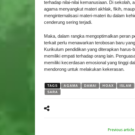
terhadap nilai-nilai kemanusiaan. Di sekolah,
agama menyangkut materi akhlak, fikih, ma
menginternalisasi materi-materi itu dalam kehi
cenderung sering terjadi.
Maka, dalam rangka mengoptimalkan peran p
terkait perlu menawarkan terobosan baru yan
Kurikulum pendidikan yang diterapkan harus-b
memiliki empati terhadap orang lain. Penguas
memiliki kecerdasan emosional yang tinggi d
mendorong untuk melakukan kekerasan.
TAGS
AGAMA
DAMAI
HOAX
ISLAM
SARA
Previous article