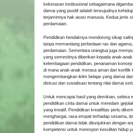
kekerasan institusional sebagaimana digamba
damai yang positif adalah terwujudnya kehidu
terjaminnya hak asasi manusia. Kedua jenis s
perdamaian.
Pendidikan hendaknya mendorong sikap saling 
tanpa memandang perbedaan ras dan agama, 
perdamaian. Sementara orangtua juga mempun
yang semestinya diberikan kepada anak-anak
kelembagaan pendidikan, penanaman konsep 
di mana anak-anak merasa aman dari konflik
mengembangkan iklim belajar yang damai dan
diskusi dan sosialisasi tentang nilai damai sert
Untuk mencapai hasil yang demikian, sebisa 
pendidikan cinta damai untuk meredam gejola
yang kreatif. Pendidikan kreatifitas perlu dik
menghargai, rasa empati terhadap sesama, d
pendidikan damai tidak ditunjukkan dengan a
kompetensi untuk merespon kesulitan hidup y