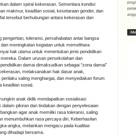
progr
rkan dalam spiral kekerasan. Sementara kondisi
pela
pan makmur, keadilan sosial, kesetaraan gender, dan
angga
ifat tersebut berhubungan antara kekerasan dan
FA
pengertian, toleransi, persahabatan antar bangsa
dan meningkatan kegiatan untuk memelihara
yai hak utama untuk menentukan jenis pendidikan
 mereka. Dalam urusan persekolahan dan
pendidikan damai dimaksudkan sebagai “zona damai”
 kekerasan, melaksanakan hak dasar anak,
 perilaku saling menghargai, dan menyediakan forum
a keadilan sosial.
mungkin anak didik mendapatkan sosialisasi
k dalam pikiran dan tindakan dengan penyelesaian
embangkan agar anak memiliki rasa toleransi, saling
an menumbuhkan rasa percaya diri. Keberhasilan
ngka-angka, melainkan mengacu pada kualitas
ang dihadapi bersama.