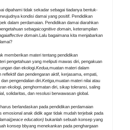
mai dipahami tidak sekadar sebagai tiadanya bentuk-
rwujudnya kondisi damai yang positif. Pendidikan
pek dalam perdamaian. Pendidikan damai diarahkan
pengetahuan sebagai
cognitive domain
, keterampilan
agai
affective domain.
Lalu bagaimana kita menjabarkan
damai?
tuk memberikan materi tentang pendidikan
ri pengetahuan yang meliputi mawas diri, pengakuan
kungan dan ekologi.
Kedua,
muatan materi dalam
 reflektif dan pendengaran aktif, kerjasama, empati,
r dan pengendalian diri.
Ketiga,
muatan materi nilai atau
n ekologi, penghormatan diri, sikap toleransi, saling
, solidaritas, dan resolusi berwawasan global.
 harus berlandaskan pada pendidikan perdamaian
as emosional anak didik agar tidak mudah terjebak pada
 damai
(peace education)
bukanlah sebuah konsep yang
ebuah konsep bbyang menekankan pada penghargaan