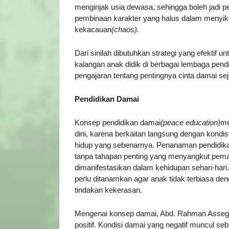
menginjak usia dewasa, sehingga boleh jadi 
pembinaan karakter yang halus dalam menyik
kekacauan
(chaos).
Dari sinilah dibutuhkan strategi yang efektif
kalangan anak didik di berbagai lembaga pen
pengajaran tentang pentingnya cinta damai seja
Pendidikan Damai
Konsep pendidikan damai
(peace education)
me
dini, karena berkaitan langsung dengan kond
hidup yang sebenarnya. Penanaman pendidikan
tanpa tahapan penting yang menyangkut pemah
dimanifestasikan dalam kehidupan sehari-hari.
perlu ditanamkan agar anak tidak terbiasa de
tindakan kekerasan.
Mengenai konsep damai, Abd. Rahman Assegaf 
positif. Kondisi damai yang negatif muncul seb