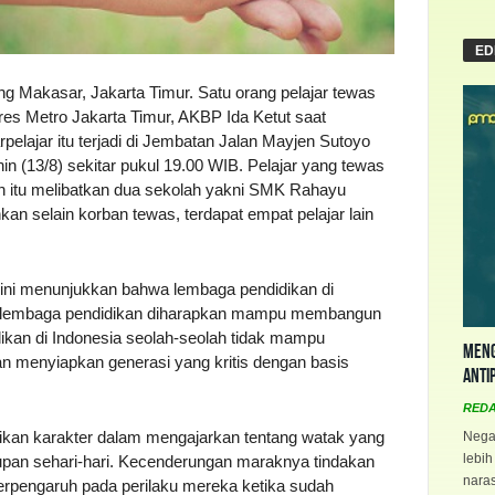
ED
ng Makasar, Jakarta Timur. Satu orang pelajar tewas
es Metro Jakarta Timur, AKBP Ida Ketut saat
rpelajar itu terjadi di Jembatan Jalan Mayjen Sutoyo
nin (13/8) sekitar pukul 19.00 WIB. Pelajar yang tewas
an itu melibatkan dua sekolah yakni SMK Rahayu
n selain korban tewas, terdapat empat pelajar lain
ini menunjukkan bahwa lembaga pendidikan di
ial, lembaga pendidikan diharapkan mampu membangun
ikan di Indonesia seolah-seolah tidak mampu
Meng
dan menyiapkan generasi yang kritis dengan basis
Anti
RED
idikan karakter dalam mengajarkan tentang watak yang
Negar
lebih
dupan sehari-hari. Kecenderungan maraknya tindakan
naras
erpengaruh pada perilaku mereka ketika sudah