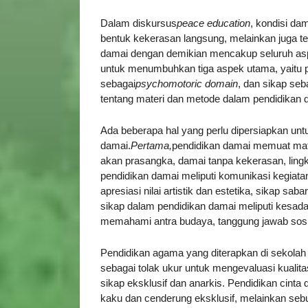
Dalam diskursus
peace education
, kondisi da
bentuk kekerasan langsung, melainkan juga te
damai dengan demikian mencakup seluruh as
untuk menumbuhkan tiga aspek utama, yaitu 
sebagai
psychomotoric domain
, dan sikap seb
tentang materi dan metode dalam pendidikan 
Ada beberapa hal yang perlu dipersiapkan un
damai.
Pertama,
pendidikan damai memuat mate
akan prasangka, damai tanpa kekerasan, ling
pendidikan damai meliputi komunikasi kegiatan
apresiasi nilai artistik dan estetika, sikap saba
sikap dalam pendidikan damai meliputi kesadara
memahami antra budaya, tanggung jawab sosial
Pendidikan agama yang diterapkan di sekolah
sebagai tolak ukur untuk mengevaluasi kualit
sikap eksklusif dan anarkis. Pendidikan cinta
kaku dan cenderung eksklusif, melainkan s