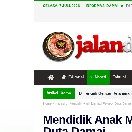
SELASA, 7 JULI, 2026
INFORMASI DAMAI
Di 
Editorial
Narasi
Faktual
Artikel Utama
Di Tengah Gencar Ketahanan 
Home
Narasi
Mendidik Anak Menjadi Pelopor Duta Damai
Mendidik Anak M
Duta Damai