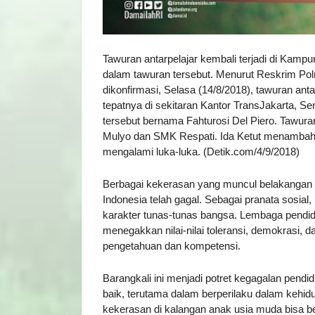
Tawuran antarpelajar kembali terjadi di Kampu
dalam tawuran tersebut. Menurut Reskrim Polr
dikonfirmasi, Selasa (14/8/2018), tawuran anta
tepatnya di sekitaran Kantor TransJakarta, Se
tersebut bernama Fahturosi Del Piero. Tawur
Mulyo dan SMK Respati. Ida Ketut menambahka
mengalami luka-luka. (Detik.com/4/9/2018)
Berbagai kekerasan yang muncul belakangan 
Indonesia telah gagal. Sebagai pranata sos
karakter tunas-tunas bangsa. Lembaga pendid
menegakkan nilai-nilai toleransi, demokrasi, 
pengetahuan dan kompetensi.
Barangkali ini menjadi potret kegagalan pend
baik, terutama dalam berperilaku dalam kehi
kekerasan di kalangan anak usia muda bisa b